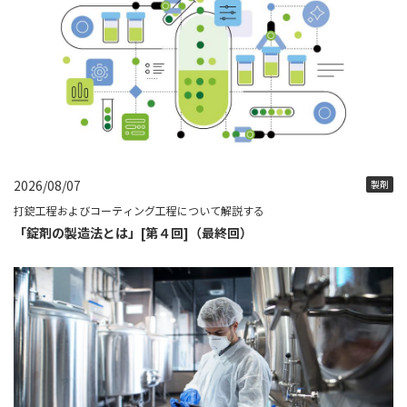
2026/08/07
製剤
打錠工程およびコーティング工程について解説する
「錠剤の製造法とは」[第４回]（最終回）