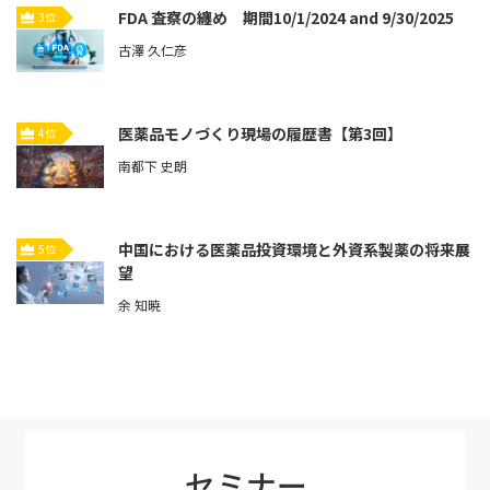
FDA 査察の纏め 期間10/1/2024 and 9/30/2025
3位
古澤 久仁彦
医薬品モノづくり現場の履歴書【第3回】
4位
南都下 史朗
中国における医薬品投資環境と外資系製薬の将来展
5位
望
余 知暁
セミナー