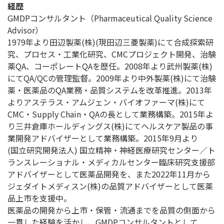
経歴
GMDPコンサルタント（Pharmaceutical Quality Science
Advisor）
1979年より田辺製薬(株)(現田辺三菱製薬)にて合成探索研
究、プロセス・工業化研究、CMCプロジェクト開発、治験
薬QA、コーポレートQAを歴任。2008年より武州製薬(株)
にてQA/QCの管理監督。2009年より中外製薬(株)にて治験
薬・医薬品のQA業務・品質システムを改革推進。2013年
よりアステラス・アムジェン・バイオファーマ(株)にて
CMC・Supply Chain・QAの長として業務構築。2015年よ
り三井倉庫ホールディングス(株)にてヘルスケア製品の事
業開発アドバイザーとして業務構築。2015年9月より
(国立研究開発法人) 国立精神・神経医療研究センター／ト
ランスレーショナル・メディカルセンター臨床研究支援部
アドバイザーとして医薬品開発を、また2022年11月から
ジェダイトメディスン(株)の品質アドバイザーとして医薬
品上市を支援中。
医薬品の開発から上市・保管・流通までを品質の側面から
一貫した経験を活かし、GMDPコンサルタントとして