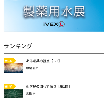
ランキング
ある老兵の視点【1-3】
1位
中尾 明夫
化学屋の問わず語り【第1回】
2位
高橋 治