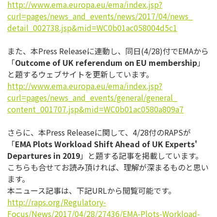
http://www.ema.europa.eu/ema/
index.jsp?
curl=pages/news_and_
events/news/2017/04/news_
detail_002738.jsp&mid=
WC0b01ac058004d5c1
また、本Press Releaseに連動し、同日(4/28)付でEMAから
「
Ou
tcome of UK referendum on EU membership
」
と題するウェブサイトを更新しています。
http://www.ema.europa.eu/ema/
index.jsp?
curl=pages/news_and_
events/general/general_
content_001707.jsp&mid=
WC0b01ac0580a809a7
さらに、本Press Releaseに関して、4/28付のRAPSが
「
EMA Plots Workload Shift Ahead of UK Experts'
Departures in 2019
」と題する記事を掲載しています。
こちらも合せてお読み頂ければ、理解が深まるものと思い
ます。
本ニュース記事は、下記URLから閲覧可能です。
http://raps.org/Regulatory-
Focus/News/2017/04/28/27436/
EMA-Plots-Workload-