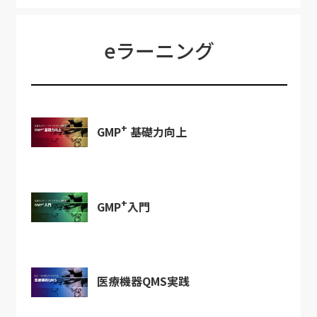
eラーニング
+
GMP
基礎力向上
+
GMP
入門
医療機器QMS実践