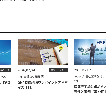
2026/07/24
2026/07/24
GMDP）
製造（GMDP）
レベル
GMP書類の使用用語
社内小型電気器具取扱い
要性
れ【第３
GMP製造現場ワンポイントアドバ
医薬品工場に求められ
イス【16】
要件と事例【第77回