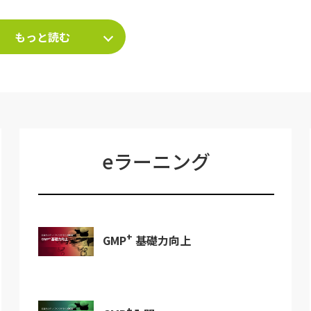
もっと読む
eラーニング
+
GMP
基礎力向上
+