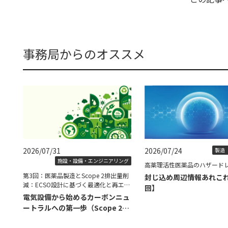
事務局からのオススメ
2026/07/31
2026/07/24
製造（
施設・設備・エンジニアリング
高薬理活性医薬品のハザード
第3回：医薬品製造とScope 2排出量削
封じ込め周辺情報あれこ
減：ECSO設計に基づく最適化と再エネ
回】
導入の具体策
電気設備から始めるカーボンニュ
ートラルへの第一歩（Scope 2削
減編）