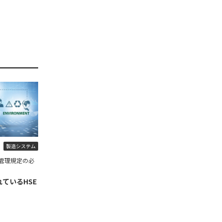
製造システム
管理規定の必
ているHSE
】