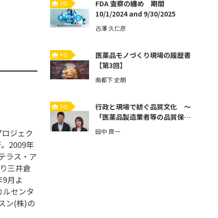
FDA 査察の纏め 期間
3位
10/1/2024 and 9/30/2025
古澤 久仁彦
医薬品モノづくり現場の履歴書
4位
【第3回】
南都下 史朗
行政と現場で紡ぐ品質文化 ～
5位
「医薬品製造業者等の品質保証
体制強化」とその先へ～【第3
プロジェク
田中 良一
回】
。2009年
ステラス・ア
より三井倉
年9月よ
カルセンタ
ン(株)の