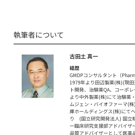
執筆者について
古田土 真一
経歴
GMDPコンサルタント（Pharmaceut
1979年より田辺製薬(株)(
ト開発、治験薬QA、コーポレー
より中外製薬(株)にて治験薬
ムジェン・バイオファーマ(株)に
庫ホールディングス(株)にて
り (国立研究開発法人) 国
ー臨床研究支援部アドバイザー
品質アドバイザーとして医薬