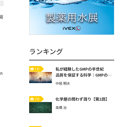
掲
ランキング
私が経験したGMPの半世紀
1位
n
品質を保証する科学：GMPの歴
史と本質【第3回】
中尾 明夫
化学屋の問わず語り【第1回】
2位
高橋 治