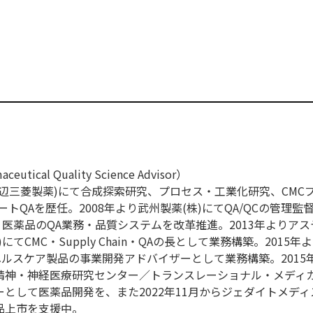
ical Quality Science Advisor）
現田辺三菱製薬)にて合成探索研究、プロセス・工業化研究、CMC
トQAを歴任。2008年より武州製薬(株)にてQA/QCの管理監督
・医薬品のQA業務・品質システムを改革推進。2013年よりア
てCMC・Supply Chain・QAの長として業務構築。2015年
ヘルスケア製品の事業開発アドバイザーとして業務構築。2015
立精神・神経医療研究センター／トランスレーショナル・メディ
として医薬品開発を、また2022年11月からジェダイトメディス
品上市を支援中。