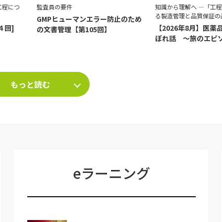
工程につ
監査員の要件
知識から理解へ ―「工
る製造管理と品質保証の
GMPヒューマンエラー防止のため
４回]
【2026年8月】医薬
の文書管理【第105回】
ぼれ話 ～旅のエピ
て～
もっと読む
eラーニング