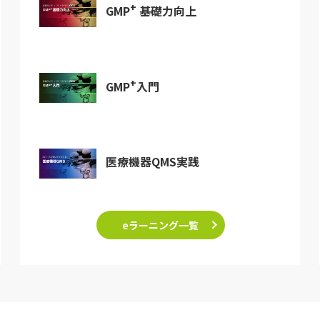
+
GMP
基礎力向上
+
GMP
入門
医療機器QMS実践
eラーニング一覧