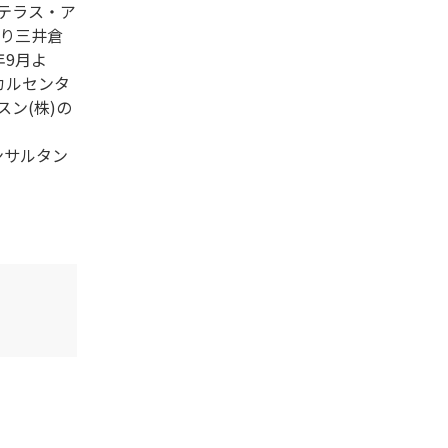
ステラス・ア
より三井倉
年9月よ
カルセンタ
ン(株)の
ンサルタン