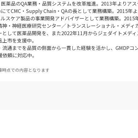
・医薬品のQA業務・品質システムを改革推進。2013年よりア
てCMC・Supply Chain・QAの長として業務構築。2015年
ヘルスケア製品の事業開発アドバイザーとして業務構築。2015
立精神・神経医療研究センター／トランスレーショナル・メディ
として医薬品開発を、また2022年11月からジェダイトメディス
品上市を支援中。
・流通までを品質の側面から一貫した経験を活かし、GMDPコ
の支援依頼に対応中。
筆時点での内容となります