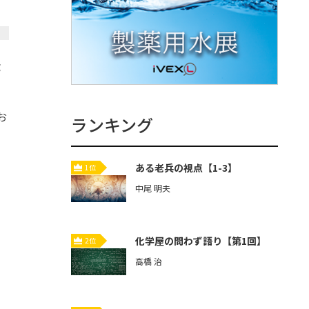
g
お
ランキング
ある老兵の視点【1-3】
1位
中尾 明夫
化学屋の問わず語り【第1回】
2位
高橋 治