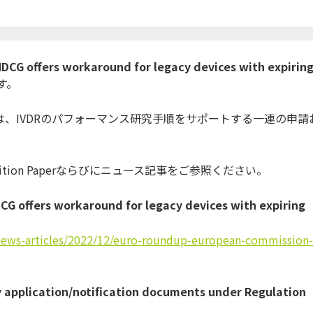
DCG offers workaround for legacy devices with expirin
す。
oup (MDCG) は、IVDRのパフォーマンス研究手順をサポートする一連の申請
tion Paperならびにニュース記事をご参照ください。
CG offers workaround for legacy devices with expiring
news-articles/2022/
12/euro-roundup-european-
commission-
application/notification documents under Regulation