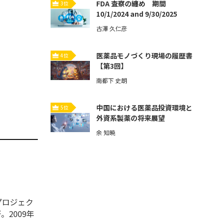
FDA 査察の纏め 期間
3位
10/1/2024 and 9/30/2025
古澤 久仁彦
医薬品モノづくり現場の履歴書
4位
【第3回】
南都下 史朗
中国における医薬品投資環境と
5位
外資系製薬の将来展望
余 知暁
プロジェク
。2009年