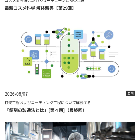
コスメ業界研究② バリューチェーンと陰の主役
最新コスメ科学 解体新書【第29回】
2026/08/07
製剤
打錠工程およびコーティング工程について解説する
「錠剤の製造法とは」[第４回]（最終回）