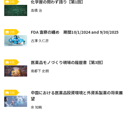
化学屋の問わず語り【第1回】
2位
高橋 治
FDA 査察の纏め 期間10/1/2024 and 9/30/2025
3位
古澤 久仁彦
医薬品モノづくり現場の履歴書【第3回】
4位
南都下 史朗
中国における医薬品投資環境と外資系製薬の将来展
5位
望
余 知暁