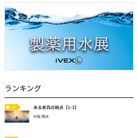
ランキング
ある老兵の視点【1-3】
1位
中尾 明夫