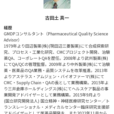
古田土 真一
経歴
GMDPコンサルタント（Pharmaceutical Quality Science
Advisor）
1979年より田辺製薬(株)(現田辺三菱製薬)にて合成探索研
究、プロセス・工業化研究、CMCプロジェクト開発、治験
薬QA、コーポレートQAを歴任。2008年より武州製薬(株)
にてQA/QCの管理監督。2009年より中外製薬(株)にて治験
薬・医薬品のQA業務・品質システムを改革推進。2013年
よりアステラス・アムジェン・バイオファーマ(株)にて
CMC・Supply Chain・QAの長として業務構築。2015年よ
り三井倉庫ホールディングス(株)にてヘルスケア製品の事
業開発アドバイザーとして業務構築。2015年9月より
(国立研究開発法人) 国立精神・神経医療研究センター／ト
ランスレーショナル・メディカルセンター臨床研究支援部
アドバイザーとして医薬品開発を、また2022年11月から