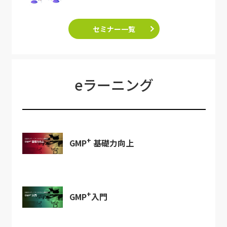
セミナー一覧
eラーニング
+
GMP
基礎力向上
+
GMP
入門