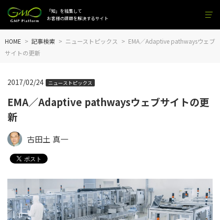
「知」を結集して
お客様の課題を解決するサイト
HOME
記事検索
ニューストピックス
EMA／Adaptive pathwaysウェブ
サイトの更新
2017/02/24
ニューストピックス
EMA／Adaptive pathwaysウェブサイトの更
新
古田土 真一