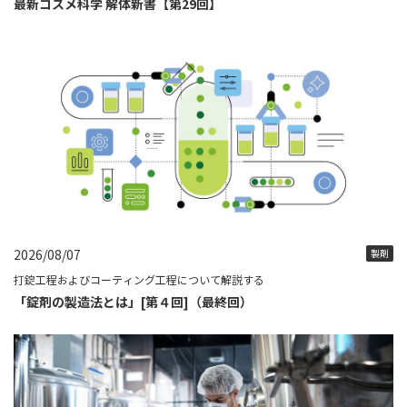
最新コスメ科学 解体新書【第29回】
2026/08/07
製剤
打錠工程およびコーティング工程について解説する
「錠剤の製造法とは」[第４回]（最終回）