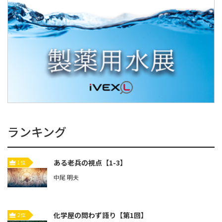
ランキング
ある老兵の視点【1-3】
1位
中尾 明夫
化学屋の問わず語り【第1回】
2位