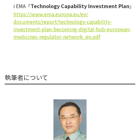
EMA「
Technology Capability Investment Plan
」
l
https://www.ema.europa.eu/en/
documents/report/technology-
capability-
investment-plan-
becoming-digital-hub-european-
medicines-regulator-network_
en.pdf
執筆者について