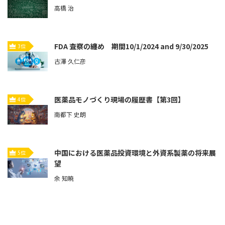
高橋 治
FDA 査察の纏め 期間10/1/2024 and 9/30/2025
3位
古澤 久仁彦
医薬品モノづくり現場の履歴書【第3回】
4位
南都下 史朗
中国における医薬品投資環境と外資系製薬の将来展
5位
望
余 知暁