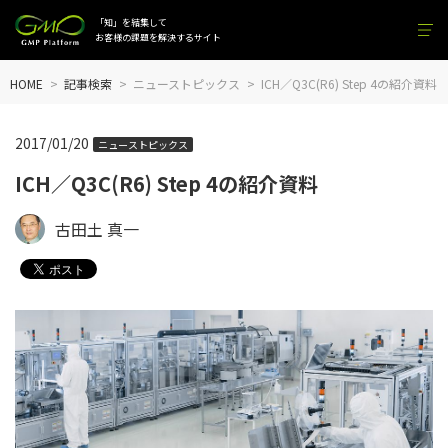
「知」を結集して
お客様の課題を解決するサイト
HOME
記事検索
ニューストピックス
ICH／Q3C(R6) Step 4の紹介資料
2017/01/20
ニューストピックス
ICH／Q3C(R6) Step 4の紹介資料
古田土 真一