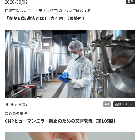
2026/08/07
製剤
打錠工程およびコーティング工程について解説する
「錠剤の製造法とは」[第４回]（最終回）
2026/08/07
AD
品質システム
監査員の要件
GMPヒューマンエラー防止のための文書管理【第105回】