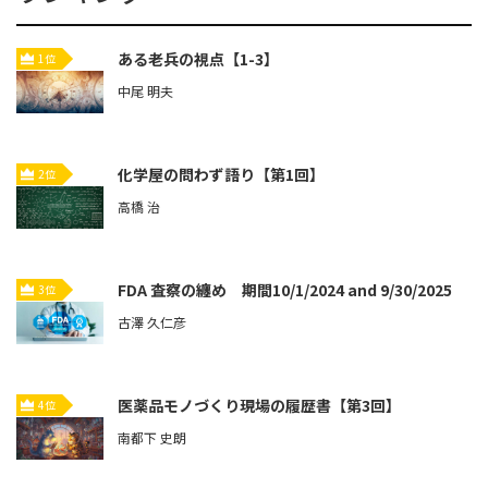
ある老兵の視点【1-3】
1位
中尾 明夫
化学屋の問わず語り【第1回】
2位
高橋 治
FDA 査察の纏め 期間10/1/2024 and 9/30/2025
3位
古澤 久仁彦
医薬品モノづくり現場の履歴書【第3回】
4位
南都下 史朗