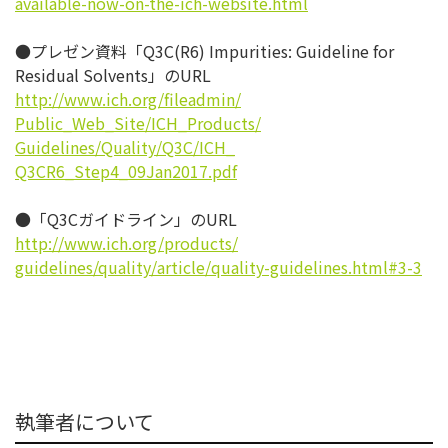
available-now-on-the-ich-
website.html
●プレゼン資料「Q3C(R6) Impurities: Guideline for
Residual Solvents」のURL
http://www.ich.org/fileadmin/
Public_Web_Site/ICH_Products/
Guidelines/Quality/Q3C/ICH_
Q3CR6_Step4_09Jan2017.pdf
●「Q3Cガイドライン」のURL
http://www.ich.org/products/
guidelines/quality/article/
quality-guidelines.html#3-3
執筆者について