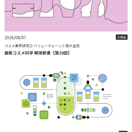
2026/08/07
化粧品
コスメ業界研究② バリューチェーンと陰の主役
最新コスメ科学 解体新書【第29回】