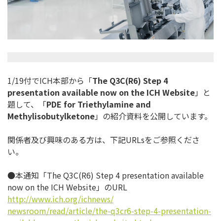
1/19付でICH本部から「
The Q3C(R6) Step 4
presentation available now on the ICH Website
」と
題して、「
PDE for Triethylamine and
Methylisobutylketone
」
の紹介資料を公開しています。
関係者及び興味のある方は、下記URLsをご参照くださ
い。
●本通知「The Q3C(R6) Step 4 presentation available
now on the ICH Website」のURL
http://www.ich.org/ichnews/
newsroom/read/article/the-
q3cr6-step-4-presentation-