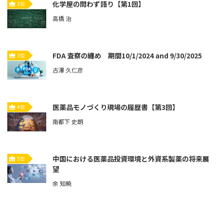
化学屋の問わず語り【第1回】
2位
高橋 治
FDA 査察の纏め 期間10/1/2024 and 9/30/2025
3位
古澤 久仁彦
医薬品モノづくり現場の履歴書【第3回】
4位
南都下 史朗
中国における医薬品投資環境と外資系製薬の将来展
5位
望
余 知暁