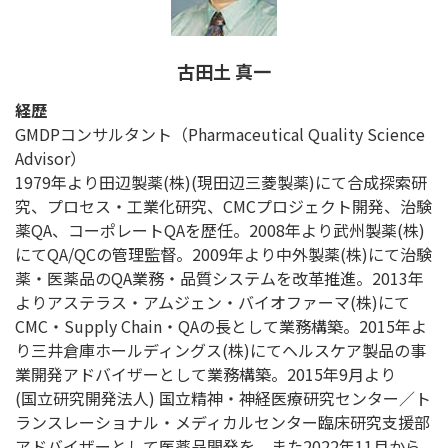
古田土 真一
経歴
GMDPコンサルタント（Pharmaceutical Quality Science
Advisor）
1979年より田辺製薬(株)(現田辺三菱製薬)にて合成探索研
究、プロセス・工業化研究、CMCプロジェクト開発、治験
薬QA、コーポレートQAを歴任。2008年より武州製薬(株)
にてQA/QCの管理監督。2009年より中外製薬(株)にて治験
薬・医薬品のQA業務・品質システムを改革推進。2013年
よりアステラス・アムジェン・バイオファーマ(株)にて
CMC・Supply Chain・QAの長として業務構築。2015年よ
り三井倉庫ホールディングス(株)にてヘルスケア製品の事
業開発アドバイザーとして業務構築。2015年9月より
(国立研究開発法人) 国立精神・神経医療研究センター／ト
ランスレーショナル・メディカルセンター臨床研究支援部
アドバイザーとして医薬品開発を、また2022年11月から