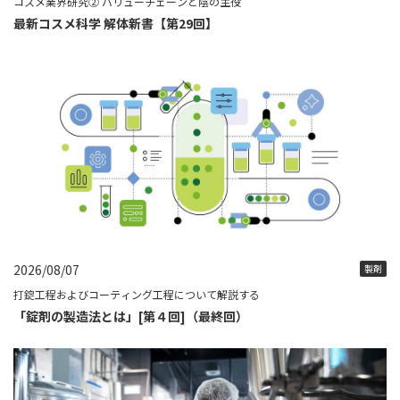
コスメ業界研究② バリューチェーンと陰の主役
最新コスメ科学 解体新書【第29回】
2026/08/07
製剤
打錠工程およびコーティング工程について解説する
「錠剤の製造法とは」[第４回]（最終回）