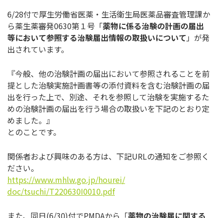
6/28付で厚生労働省医薬・
生活衛生局医薬品審査管理課か
ら薬生薬審発0630第１号「
薬物
に係る治験の計画の届出
等において参照する治験届出情報の取扱い
について
」が発
出されています。
『今般、
他の治験計画の届出において参照されることを前
提とした治験実施
計画書等の添付資料を含む治験計画の届
出を行った上で、別途、
それを参照して治験を実施するた
めの治験計画の届出を行う場合の
取扱いを下記のとおり定
めました。』
とのことです。
関係者および興味のある方は、下記URLの通知をご参照く
ださい
。
https://www.mhlw.go.jp/hourei/
doc/tsuchi/T220630I0010.pdf
また、同日(6/30)付でPMDAから「
薬物の治験届に関する