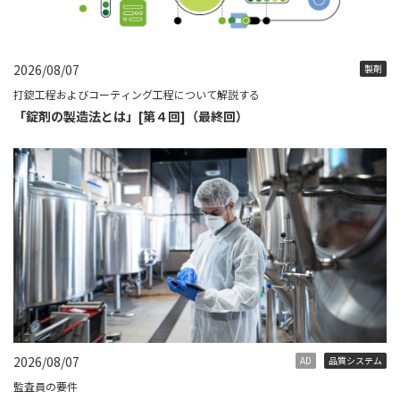
2026/08/07
製剤
打錠工程およびコーティング工程について解説する
「錠剤の製造法とは」[第４回]（最終回）
2026/08/07
AD
品質システム
監査員の要件