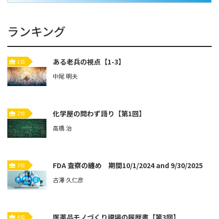
ランキング
ある老兵の視点【1-3】
1位
中尾 明夫
化学屋の問わず語り【第1回】
2位
高橋 治
FDA 査察の纏め 期間10/1/2024 and 9/30/2025
3位
古澤 久仁彦
医薬品モノづくり現場の履歴書【第3回】
4位