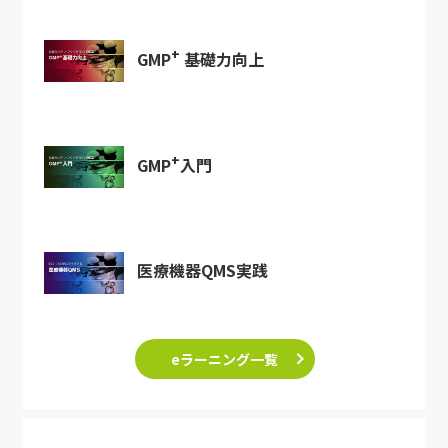
+
GMP
基礎力向上
+
GMP
入門
医療機器QMS実践
eラーニング一覧