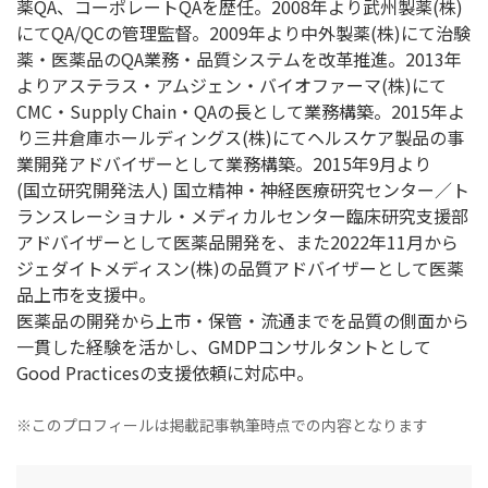
薬QA、コーポレートQAを歴任。2008年より武州製薬(株)
にてQA/QCの管理監督。2009年より中外製薬(株)にて治験
薬・医薬品のQA業務・品質システムを改革推進。2013年
よりアステラス・アムジェン・バイオファーマ(株)にて
CMC・Supply Chain・QAの長として業務構築。2015年よ
り三井倉庫ホールディングス(株)にてヘルスケア製品の事
業開発アドバイザーとして業務構築。2015年9月より
(国立研究開発法人) 国立精神・神経医療研究センター／ト
ランスレーショナル・メディカルセンター臨床研究支援部
アドバイザーとして医薬品開発を、また2022年11月から
ジェダイトメディスン(株)の品質アドバイザーとして医薬
品上市を支援中。
医薬品の開発から上市・保管・流通までを品質の側面から
一貫した経験を活かし、GMDPコンサルタントとして
Good Practicesの支援依頼に対応中。
※このプロフィールは掲載記事執筆時点での内容となります