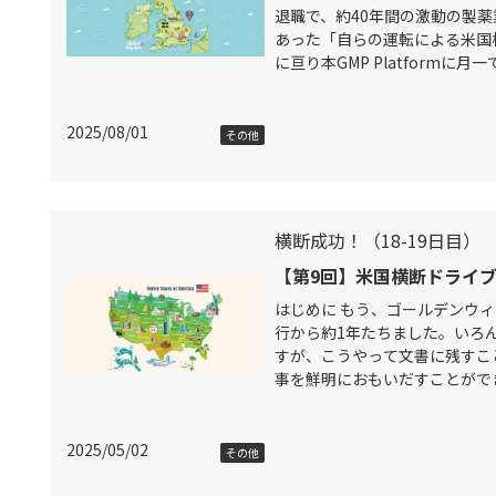
退職で、約40年間の激動の製
あった「自らの運転による米国
に亘り本GMP Platformに
は、御年65歳でまだまだ元気な
2025/08/01
その他
横断成功！（18-19日目）
【第9回】米国横断ドライブ旅
はじめに もう、ゴールデンウ
行から約1年たちました。いろ
すが、こうやって文書に残すこ
事を鮮明におもいだすことがで
と経験を共有化できるのみなら
いうことをあらため
2025/05/02
その他