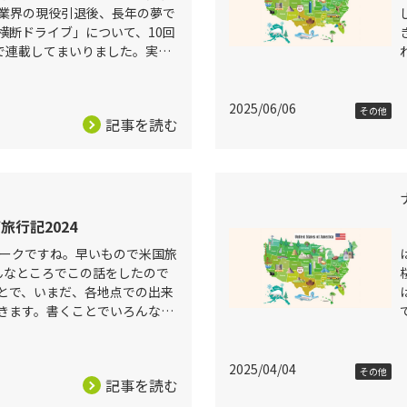
薬業界の現役引退後、長年の夢で
横断ドライブ」について、10回
月一で連載してまいりました。実
私は、この10回の連載執筆中に
2025/06/06
その他
記事を読む
行記2024
ィークですね。早いもので米国旅
んなところでこの話をしたので
とで、いまだ、各地点での出来
きます。書くことでいろんな方
ず、智となり今後の役に立つと
2025/04/04
その他
記事を読む