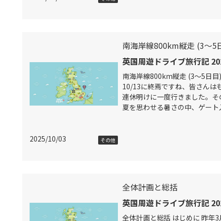
南海岸線800km縦走 (3～5
英国周遊ドライブ旅行記 20
南海岸線800km縦走 (3～5日
10/13に終焉ですね、皆さんは
連休明けに一度行きました。そ
夏を思わせる暑さの中、ゲート
に2時間も待ったので、夕方5
2025/10/03
その他
全体計画と総括
英国周遊ドライブ旅行記 20
全体計画と総括 はじめに 昨年