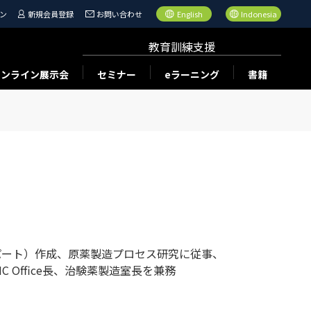
ン
新規会員登録
お問い合わせ
English
Indonesia
教育訓練支援
オンライン展示会
セミナー
eラーニング
書籍
Cパート）作成、原薬製造プロセス研究に従事、
CMC Office長、治験薬製造室長を兼務