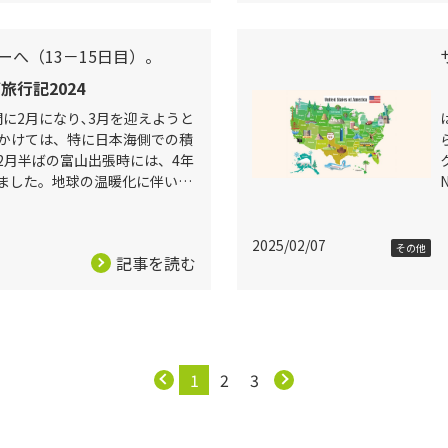
ーへ（13－15日目）。
行記2024
間に2月になり､3月を迎えようと
にかけては、特に日本海側での積
2月半ばの富山出張時には、4年
ました。地球の温暖化に伴い、
り雪雲が発達しやすくなったこ
2025/02/07
その他
記事を読む
1
2
3