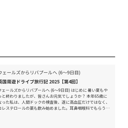
ウェールズからリバプールへ (6～9日目)
英国周遊ドライブ旅行記 2025【第4回】
ウェールズからリバプールへ (6～9日目) はじめに 暑い夏もや
っと終わりましたが、皆さんお元気でしょうか？ 本年65歳に
なった私は、人間ドックの検査後、遂に高血圧だけではなく、
コレステロールの薬も飲み始めました。耳鼻咽喉科でもらう去
痰薬、アレルギー薬等も含めて朝、昼、晩それぞれに何かを飲
まねばなら