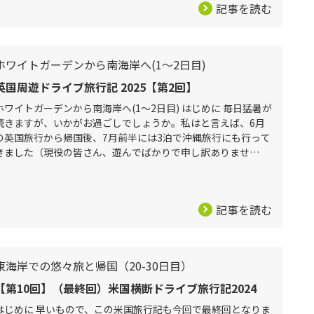
記事を読む
ホワイトガーデンから南海岸へ(1～2日目)
英国周遊ドライブ旅行記 2025【第2回】
ホワイトガーデンから南海岸へ(1～2日目) はじめに 毎日猛暑が
続きますが、いかがお過ごしでしょうか。私はと言えば、6月
の英国旅行から帰国後、7月前半には3泊で沖縄旅行にも行って
きました（現役の皆さん、遊んでばかりで申し訳ありませ
ん）。この時にホテル近くの居酒屋で飲んだ泡盛がとても美味
しくて、その際
記事を読む
東海岸での悠々旅と帰国（20-30日目）
【第10回】（最終回）米国横断ドライブ旅行記2024
はじめに 早いもので、この米国旅行記も今回で最終回となりま