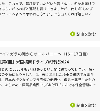
した。これまで、毎月見ていただいた皆さんに、何かお届けで
きるものがあればと連載を続けてきましたが、俺も/私もいず
れやってみようと思われる方が少しでも出てくれば嬉しいです
ね。さて、いよいよケープコッド（Cape Cod）2日目の朝から
最終日まで
記事を読む
ナイアガラの滝からオールバニーへ（16－17日目）
【第8回】米国横断ドライブ旅行記2024
はじめに 2025年も2月はあっという間に終わってしまい、梅・
桜の季節になりました。1月末に発生した埼玉の道路陥没事件
は、日本の様々なインフラ設備の老朽化、傷みを露見したもの
で、あらためて医薬品業界でもGMP/EHSにおける保全管理の重
要性を再認識するところです。さて、今回はあの有名なナイア
ガラの滝
記事を読む