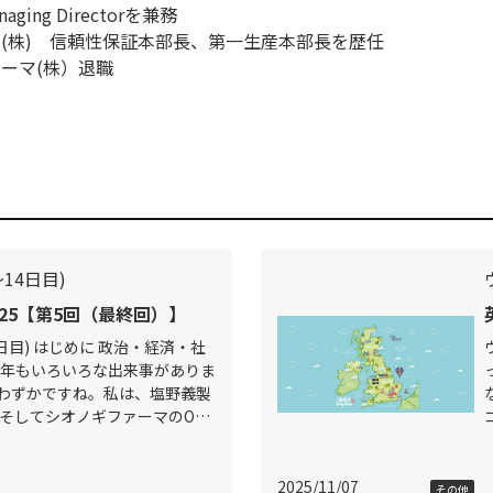
ging Directorを兼務
マ(株) 信頼性保証本部長、第一生産本部長を歴任
ァーマ(株）退職
14日目)
25【第5回（最終回）】
日目) はじめに 政治・経済・社
5年もいろいろな出来事がありま
わずかですね。私は、塩野義製
CそしてシオノギファーマのOB
常に気にかけており、いまだ現
2025/11/07
その他