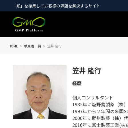
「知」を結集してお客様の課題を解決するサイト
HOME
執筆者一覧
笠井 隆行
笠井 隆行
経歴
個人コンサルタント
1985年に塩野義製薬（
1997年から２年間の米国Sch
2006年に武州製薬（株）
2016年に富士製薬工業(