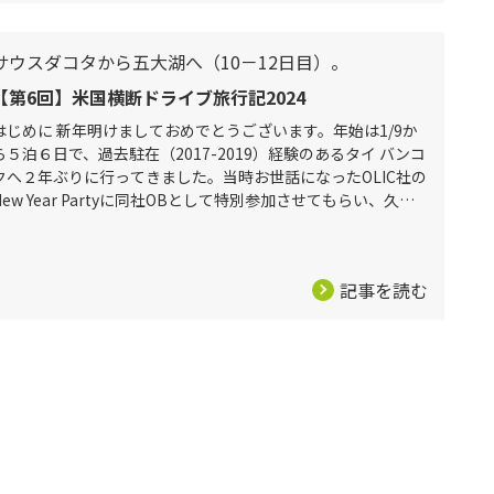
サウスダコタから五大湖へ（10－12日目）。
【第6回】米国横断ドライブ旅行記2024
はじめに 新年明けましておめでとうございます。年始は1/9か
ら５泊６日で、過去駐在（2017-2019）経験のあるタイ バンコ
クへ２年ぶりに行ってきました。当時お世話になったOLIC社の
New Year Partyに同社OBとして特別参加させてもらい、久し
ぶりの本場タイ料理と短パンでのゴルフを満喫し
記事を読む