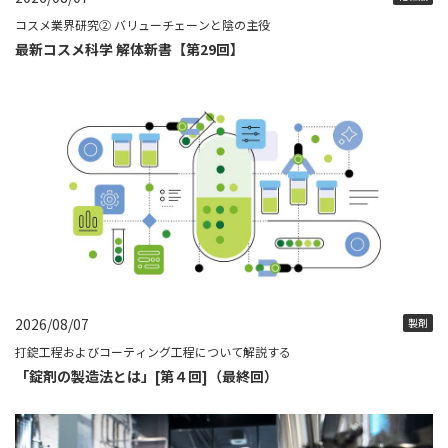
コスメ業界研究② バリューチェーンと陰の主役
最新コスメ科学 解体新書【第29回】
2026/08/07
製剤
打錠工程およびコーティング工程について解説する
「錠剤の製造法とは」[第４回]（最終回）