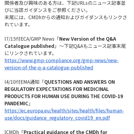
関係者及び興味のある方は、下記URLsのニュース記事並
びに当
該ガイダンスをご参照ください。
末尾には、CMDhからの通知およびガイダンスもリンクさ
れてい
ます。
l7/15付ECA/GMP News「
New Version of the Q&A
Catalogue published
」～下記Q&Aもニュース記事末尾
にリンクさ
れています。
https://www.gmp-compliance.
org/gmp-news/new-
version-of-
the-q-a-catalogue-published
l4/10付EMA通知「
QUESTIONS AND ANSWERS ON
REGULATORY EXPECTATIONS FOR MEDICINAL
PRODUCTS FOR HUMAN USE DURING THE COVID-19
PANDEMIC
」
https://ec.europa.eu/health/
sites/health/files/human-
use/
docs/guidance_regulatory_
covid19_en.pdf
lCMDh「
Practical guidance of the CMDh for