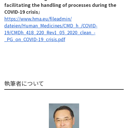
facilitating the handling of processes during the
COVID-19 crisis
」
https://www.hma.eu/fileadmin/
dateien/Human_Medicines/CMD_h_
/COVID-
19/CMDh_418_220_Rev1_
05_2020_clean_-
_PG_on_COVID-
19_crisis.pdf
執筆者について