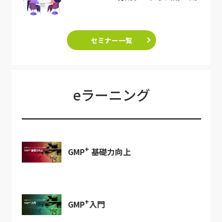
セミナー一覧
eラーニング
+
GMP
基礎力向上
+
GMP
入門