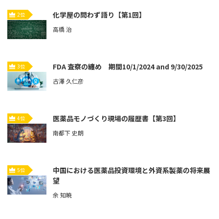
化学屋の問わず語り【第1回】
2位
高橋 治
FDA 査察の纏め 期間10/1/2024 and 9/30/2025
3位
古澤 久仁彦
医薬品モノづくり現場の履歴書【第3回】
4位
南都下 史朗
中国における医薬品投資環境と外資系製薬の将来展
5位
望
余 知暁