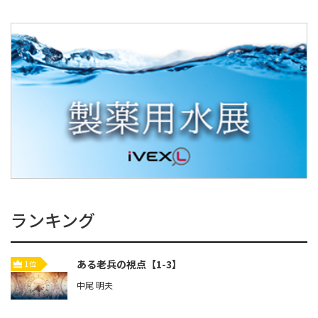
ランキング
ある老兵の視点【1-3】
1位
中尾 明夫