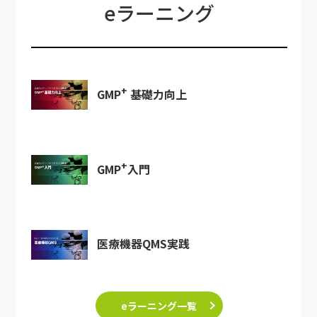
eラーニング
+
GMP
基礎力向上
+
GMP
入門
医療機器QMS実践
eラーニング一覧