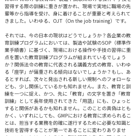
習得する際の訓練に重きが置かれ、現場で実地に職場の先
輩等から指導を受け、身に着けることが重要と考えられて
きました。いわゆる、OJT（On the job training）です。
それでは、今の日本の現状はどうでしょうか？各企業の教
育訓練プログラムにおいては、製造や試験のSOP（標準作
業手順書）に基づく、現場における操作や手技の習得に重
点を置いた教育訓練プログラムが組まれているでしょう
か？関係法令の教育に代表される講義方式の教育、いわゆ
る「座学」が偏重される傾向はないでしょうか？もし、あ
るとすれば、次々と発出される新しい規制へのフォローな
ども、少し関係しているかも知れません。また、教育と訓
練を一つに捉え、かつ、先に「教育」の文字を置き「教育
訓練」として長年使用されてきた「用語」にも、ひょっと
すると関係があるかも知れません。このことの真偽はとも
かく、いずれにしても、GMPにおける教育に求められるこ
とは、担当する業務を的確に遂行するために必要な知識と
技術を習得することが第一であることに変わりありませ