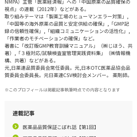
NMPA）主管「医薬経済報」への「中国原薬の品質確保の
視点」の連載（2012年）などがある。
取り組みテーマは「製薬工場のヒューマンエラー対策」,
「中国等の海外原薬の品質と安定供給の確保」,「GMP記
録の信頼性確保」,「組織コミュニケーションの活性化」,
「作業者のモチベーションの確保」など。
著書に「改訂版GMP教育訓練マニュアル」（㈱じほう、共
著）,「３極対応/試験検査室管理実践資料集」（㈱情報機
構、共著）などがある。
元,日薬連品質委員会常任委員。元,日本OTC医薬品協会品
質委員会委員長。元日薬連CSV検討会メンバー。 薬剤師。
※このプロフィールは掲載記事執筆時点での内容となります
連載記事
医薬品品質保証こぼれ話【第1回】