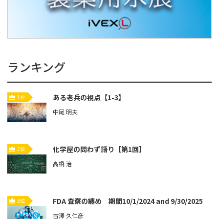
ランキング
ある老兵の視点【1-3】
1位
中尾 明夫
化学屋の問わず語り【第1回】
2位
高橋 治
FDA 査察の纏め 期間10/1/2024 and 9/30/2025
3位
古澤 久仁彦