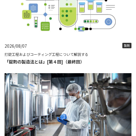
2026/08/07
製剤
打錠工程およびコーティング工程について解説する
「錠剤の製造法とは」[第４回]（最終回）