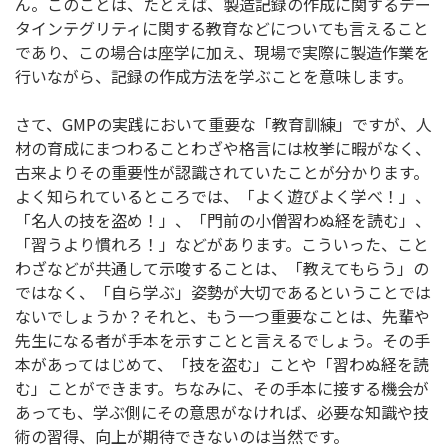
ん。このことは、たとえば、製造記録の作成に関するデー
タインテグリティに関する教育などについても言えること
であり、この場合は座学に加え、現場で実際に製造作業を
行いながら、記録の作成方法を学ぶことを意味します。
さて、GMPの実践において重要な「教育訓練」ですが、人
材の育成にまつわることわざや格言には枚挙に暇がなく、
古来よりその重要性が認識されていたことが分かります。
よく知られているところでは、「よく遊びよく学べ！」、
「名人の技を盗め！」、「門前の小僧習わぬ経を読む」、
「習うより慣れろ！」などがあります。こういった、こと
わざなどが共通して示唆することは、「教えてもらう」の
ではなく、「自ら学ぶ」姿勢が大切であるということでは
ないでしょうか？それと、もう一つ重要なことは、先輩や
先生になる者が手本を示すことと言えるでしょう。その手
本があってはじめて、「技を盗む」ことや「習わぬ経を読
む」ことができます。ちなみに、その手本に接する機会が
あっても、学ぶ側にその意思がなければ、必要な知識や技
術の習得、向上が期待できないのは当然です。