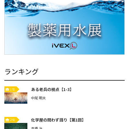
ランキング
ある老兵の視点【1-3】
1位
中尾 明夫
化学屋の問わず語り【第1回】
2位
高橋 治