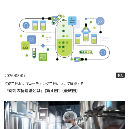
2026/08/07
製剤
打錠工程およびコーティング工程について解説する
「錠剤の製造法とは」[第４回]（最終回）