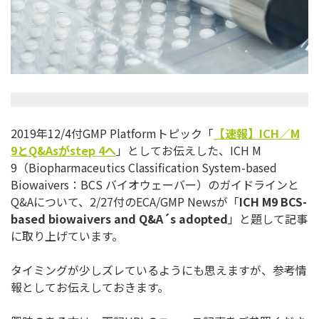
2019年12/4付GMP Platformトピック「
【速報】
ICH
／
M
9
と
Q&As
が
step 4
へ
」としてお伝えした、ICH M
9（Biopharmaceutics Classification System-based
Biowaivers：BCS バイオウェーバー）のガイドラインと
Q&Aについて、2/27付
のECA/GMP Newsが「
ICH M9 BCS-
based biowaivers and Q&A´s adopted
」と題して記事
に取り上げています。
タイミングが少しズレているようにも思えますが、
参考情
報としてお伝えしておきます。