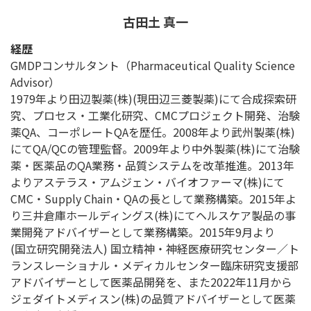
古田土 真一
経歴
GMDPコンサルタント（Pharmaceutical Quality Science
Advisor）
1979年より田辺製薬(株)(現田辺三菱製薬)にて合成探索研
究、プロセス・工業化研究、CMCプロジェクト開発、治験
薬QA、コーポレートQAを歴任。2008年より武州製薬(株)
にてQA/QCの管理監督。2009年より中外製薬(株)にて治験
薬・医薬品のQA業務・品質システムを改革推進。2013年
よりアステラス・アムジェン・バイオファーマ(株)にて
CMC・Supply Chain・QAの長として業務構築。2015年よ
り三井倉庫ホールディングス(株)にてヘルスケア製品の事
業開発アドバイザーとして業務構築。2015年9月より
(国立研究開発法人) 国立精神・神経医療研究センター／ト
ランスレーショナル・メディカルセンター臨床研究支援部
アドバイザーとして医薬品開発を、また2022年11月から
ジェダイトメディスン(株)の品質アドバイザーとして医薬