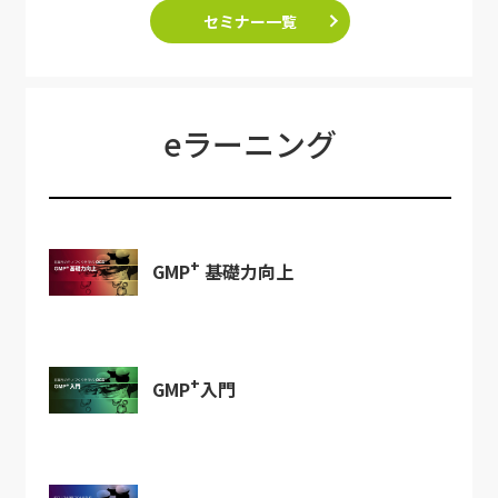
セミナー一覧
eラーニング
+
GMP
基礎力向上
+
GMP
入門