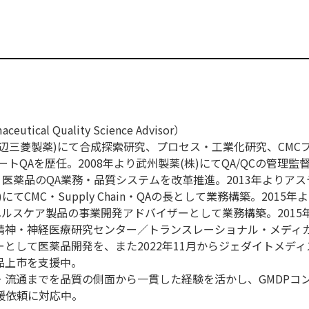
ical Quality Science Advisor）
現田辺三菱製薬)にて合成探索研究、プロセス・工業化研究、CMC
トQAを歴任。2008年より武州製薬(株)にてQA/QCの管理監督
・医薬品のQA業務・品質システムを改革推進。2013年よりア
てCMC・Supply Chain・QAの長として業務構築。2015年
ヘルスケア製品の事業開発アドバイザーとして業務構築。2015
立精神・神経医療研究センター／トランスレーショナル・メディ
として医薬品開発を、また2022年11月からジェダイトメディス
品上市を支援中。
・流通までを品質の側面から一貫した経験を活かし、GMDPコ
の支援依頼に対応中。