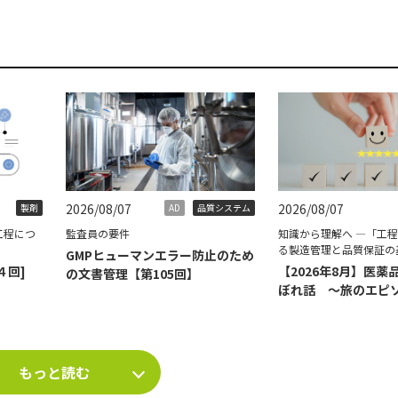
2026/08/07
2026/08/07
製剤
AD
品質システム
工程につ
監査員の要件
知識から理解へ ―「工
る製造管理と品質保証の
GMPヒューマンエラー防止のため
４回]
【2026年8月】医薬
の文書管理【第105回】
ぼれ話 ～旅のエピ
て～
もっと読む