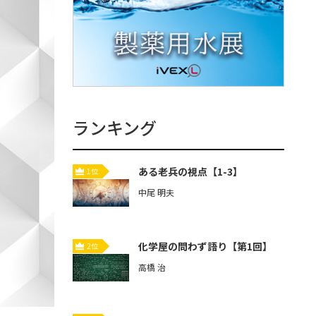
ランキング
ある老兵の視点【1-3】
1位
中尾 明夫
化学屋の問わず語り【第1回】
2位
高橋 治