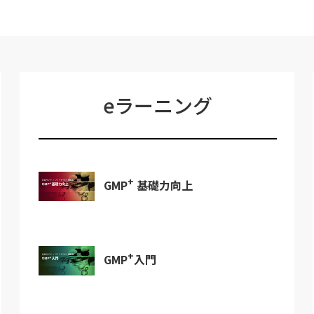
eラーニング
+
GMP
基礎力向上
+
GMP
入門