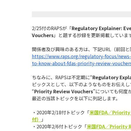
2/25付のRAPSが「
Regulatory Explainer: Ev
Vouchers
」と題する抄録を更新掲載していま
関係者及び興味のある方は、下記URL（前回と
https://www.raps.org/
regulatory-focus/news-
to-know-about-fdas-priority-
review-voucher
ちなみに、RAPSは不定期に“
Regulatory Expl
ピックスとして、
以下のようなものをお伝えし
“
Priority Review Vouchers
”についても何度
最近の当該トピックを以下に列記します。
・2020年2/18付トピック「
米国FDA／Priori
付）
」
・2020年2/6付トピック「
米国FDA／Priorit