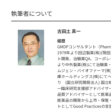
執筆者について
古田土 真一
経歴
GMDPコンサルタント（Pharmaceut
1979年より田辺製薬(株)(
ト開発、治験薬QA、コーポレー
より中外製薬(株)にて治験薬
ムジェン・バイオファーマ(株)に
庫ホールディングス(株)にて
り (国立研究開発法人) 国
ー臨床研究支援部アドバイザー
品質アドバイザーとして医薬
医薬品の開発から上市・保管
トとしてGood Practices