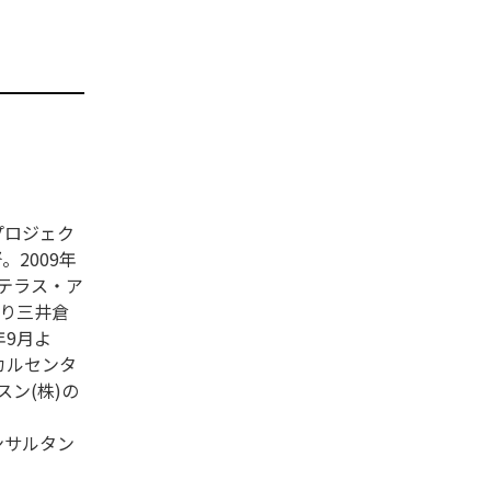
プロジェク
。2009年
ステラス・ア
より三井倉
年9月よ
カルセンタ
ン(株)の
ンサルタン