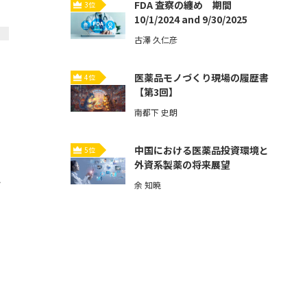
FDA 査察の纏め 期間
3位
10/1/2024 and 9/30/2025
古澤 久仁彦
医薬品モノづくり現場の履歴書
4位
【第3回】
南都下 史朗
中国における医薬品投資環境と
5位
外資系製薬の将来展望
ト
余 知暁
」