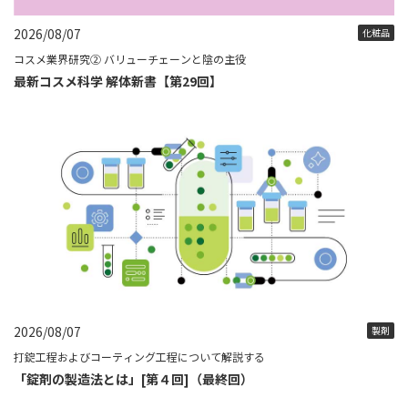
2026/08/07
化粧品
コスメ業界研究② バリューチェーンと陰の主役
最新コスメ科学 解体新書【第29回】
2026/08/07
製剤
打錠工程およびコーティング工程について解説する
「錠剤の製造法とは」[第４回]（最終回）