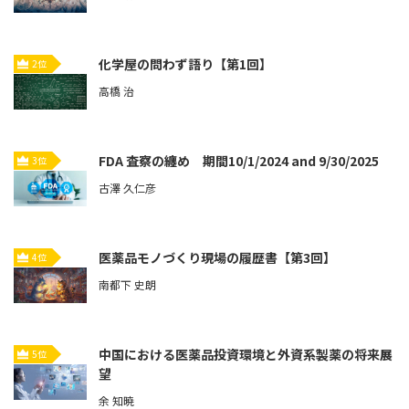
化学屋の問わず語り【第1回】
2位
高橋 治
FDA 査察の纏め 期間10/1/2024 and 9/30/2025
3位
古澤 久仁彦
医薬品モノづくり現場の履歴書【第3回】
4位
南都下 史朗
中国における医薬品投資環境と外資系製薬の将来展
5位
望
余 知暁