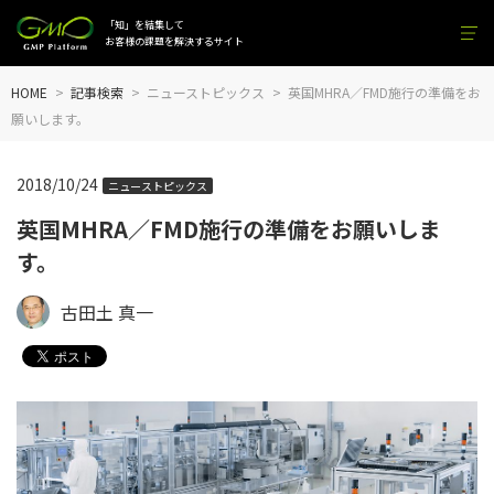
「知」を結集して
お客様の課題を解決するサイト
HOME
記事検索
ニューストピックス
英国MHRA／FMD施行の準備をお
願いします。
2018/10/24
ニューストピックス
英国MHRA／FMD施行の準備をお願いしま
す。
古田土 真一