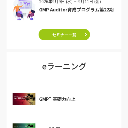
2026年9月9日 (水) ～ 9月11日 (金)
GMP Auditor育成プログラム第22期
セミナー一覧
eラーニング
+
GMP
基礎力向上
+