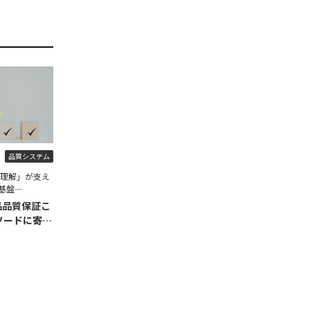
品質システム
程理解」が支え
基盤―
品品質保証こ
ソードに寄せ