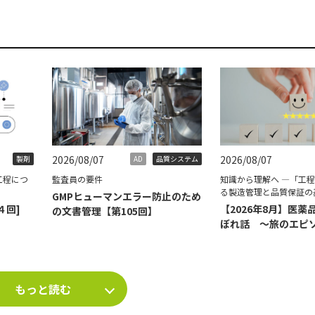
2026/08/07
2026/08/07
製剤
AD
品質システム
工程につ
監査員の要件
知識から理解へ ―「工
る製造管理と品質保証の
GMPヒューマンエラー防止のため
４回]
【2026年8月】医薬
の文書管理【第105回】
ぼれ話 ～旅のエピ
て～
もっと読む