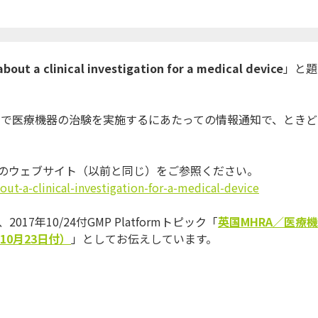
bout a clinical investigation for a medical device
」と題
国内で医療機器の治
験を実施するにあたっての情報通知で、ときど
Lのウェブサイト（
以前と同じ）をご参照ください。
out-a-clinical-
investigation-for-a-medical-
device
017年10/
24付GMP Platformトピック「
英国
MHRA
／
医療機
10
月
2
3
日付）
」としてお伝えしています。