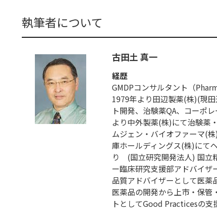
執筆者について
古田土 真一
経歴
GMDPコンサルタント（Pharmaceut
1979年より田辺製薬(株)(
ト開発、治験薬QA、コーポレー
より中外製薬(株)にて治験薬
ムジェン・バイオファーマ(株)に
庫ホールディングス(株)にて
り (国立研究開発法人) 国
ー臨床研究支援部アドバイザー
品質アドバイザーとして医薬
医薬品の開発から上市・保管
トとしてGood Practices