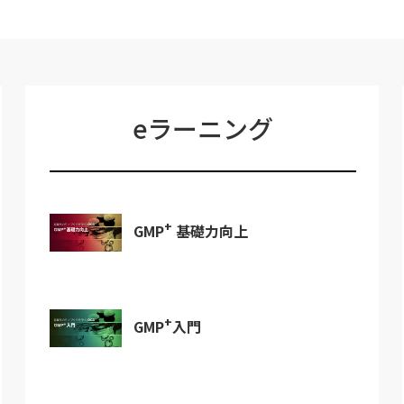
eラーニング
+
GMP
基礎力向上
+
GMP
入門