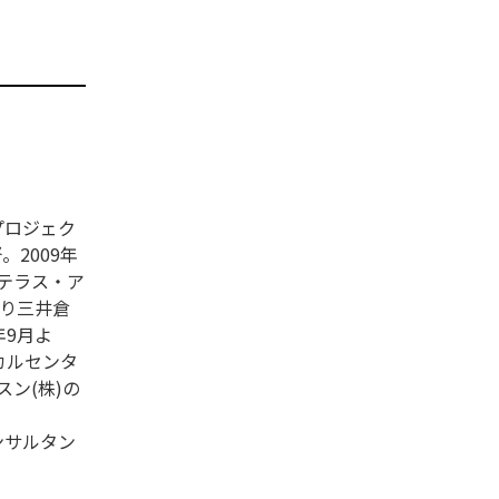
プロジェク
。2009年
ステラス・ア
より三井倉
年9月よ
カルセンタ
ン(株)の
ンサルタン