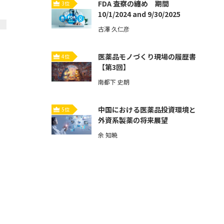
FDA 査察の纏め 期間
3位
10/1/2024 and 9/30/2025
古澤 久仁彦
医薬品モノづくり現場の履歴書
4位
【第3回】
南都下 史朗
中国における医薬品投資環境と
5位
外資系製薬の将来展望
余 知暁