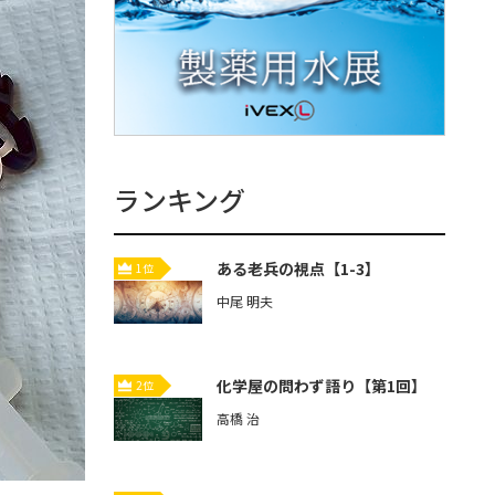
ランキング
ある老兵の視点【1-3】
1位
中尾 明夫
化学屋の問わず語り【第1回】
2位
高橋 治