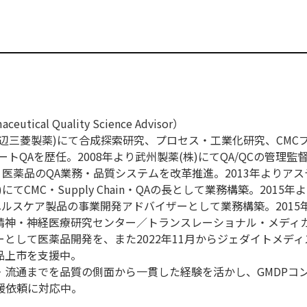
ical Quality Science Advisor）
現田辺三菱製薬)にて合成探索研究、プロセス・工業化研究、CMC
トQAを歴任。2008年より武州製薬(株)にてQA/QCの管理監督
・医薬品のQA業務・品質システムを改革推進。2013年よりア
てCMC・Supply Chain・QAの長として業務構築。2015年
ヘルスケア製品の事業開発アドバイザーとして業務構築。2015
立精神・神経医療研究センター／トランスレーショナル・メディ
として医薬品開発を、また2022年11月からジェダイトメディス
品上市を支援中。
・流通までを品質の側面から一貫した経験を活かし、GMDPコ
の支援依頼に対応中。