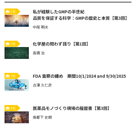
私が経験したGMPの半世紀
1位
品質を保証する科学：GMPの歴史と本質【第3回】
中尾 明夫
化学屋の問わず語り【第1回】
2位
高橋 治
FDA 査察の纏め 期間10/1/2024 and 9/30/2025
3位
古澤 久仁彦
医薬品モノづくり現場の履歴書【第3回】
4位
南都下 史朗