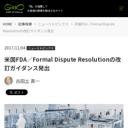
「知」を結集して
お客様の課題を解決するサイト
HOME
記事検索
ニューストピックス
米国FDA／Formal Dispute
Resolutionの改訂ガイダンス発出
2017/11/04
ニューストピックス
米国FDA／Formal Dispute Resolutionの改
訂ガイダンス発出
古田土 真一