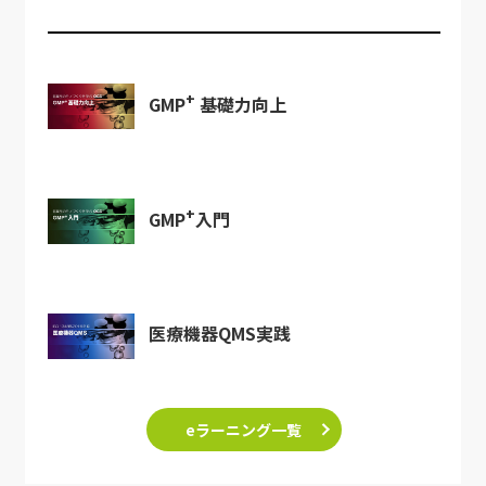
+
GMP
基礎力向上
+
GMP
入門
医療機器QMS実践
eラーニング一覧