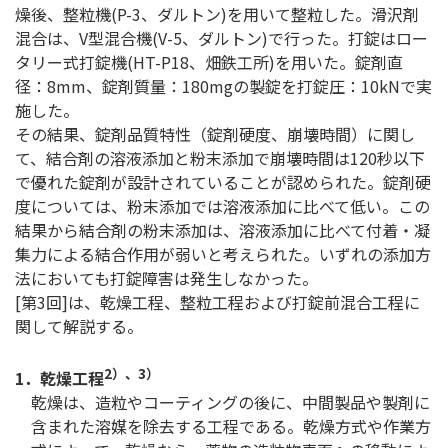
燥後、整粒機(P-3、ダルトン)を用いて整粒した。滑沢剤
混合は、V型混合機(V-5、ダルトン)で行った。打錠はロー
タリー式打錠機(HT-P18、畑鉄工所)を用いた。錠剤直
径：8mm、錠剤質量：180mgの製錠を打錠圧：10kNで実
施した。
その結果、錠剤品質特性（錠剤硬度、崩壊時間）に関し
て、結合剤の溶液添加と粉末添加で崩壊時間は120秒以下
で優れた錠剤が設計されていることが認められた。錠剤硬
度については、粉末添加では溶液添加に比べて低い。この
結果から結合剤の粉末添加は、溶液添加に比べて付着・凝
集力による結合作用が弱いと考えられた。いずれの添加方
法においても打錠障害は発生しなかった。
[第3回]は、乾燥工程、整粒工程および打錠前混合工程に
関して解説する。
2）、3）
1．乾燥工程
乾燥は、造粒やコーティングの後に、中間製品や製剤に
含まれた溶媒を除去する工程である。乾燥方式や作業方