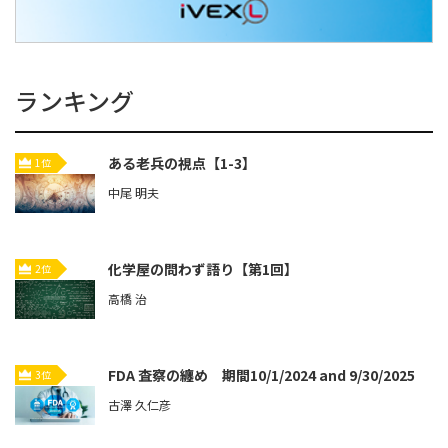
ランキング
ある老兵の視点【1-3】
1位
中尾 明夫
化学屋の問わず語り【第1回】
2位
高橋 治
FDA 査察の纏め 期間10/1/2024 and 9/30/2025
3位
古澤 久仁彦