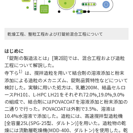
乾燥工程、整粒工程および打錠前混合工程について
はじめに
「錠剤の製造法とは」[第2回]では、混合工程および造粒
工程について解説した。
1）
寺下ら
は、撹拌造粒を用いて結合剤の溶液添加と粉末
添加による造粒のメカニズム、錠剤品質特性などについて
検討した。実験に用いた処方は、乳糖200M、結晶セルロ
ースPH101、L-HPC LH21をそれぞれ72.0%,19.0%,9.0%
の組成で、結合剤にはPOVACOATを溶液添加と粉末添加の
二通りで行った。POVACOATは外割で3.5%、溶液は
10.4%水溶液で添加した。造粒には、高速撹拌型造粒機
[全容量25L(SPG-25型、ダルトン)]を用いた。造粒物の乾
燥には流動層乾燥機(MDD-400、ダルトン)を使用した。乾