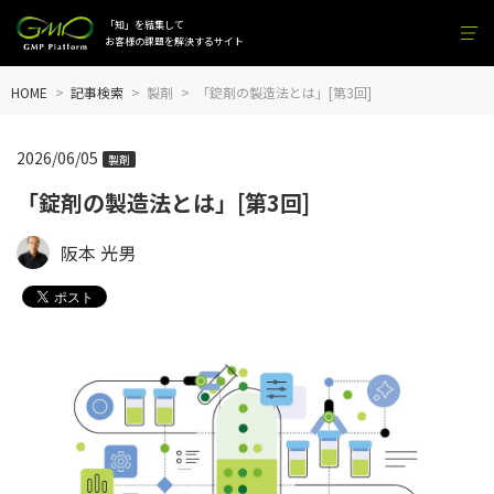
「知」を結集して
お客様の課題を解決するサイト
HOME
記事検索
製剤
「錠剤の製造法とは」[第3回]
2026/06/05
製剤
「錠剤の製造法とは」[第3回]
阪本 光男