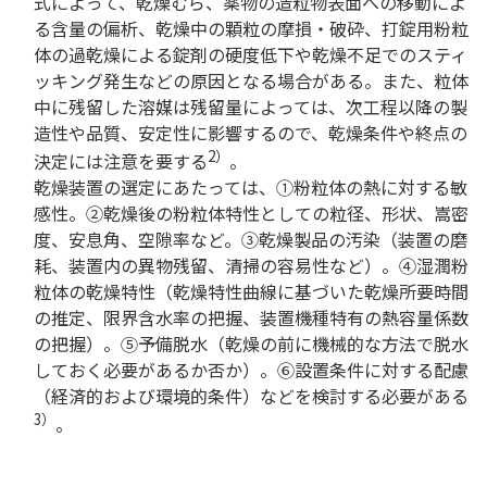
式によって、乾燥むら、薬物の造粒物表面への移動によ
る含量の偏析、乾燥中の顆粒の摩損・破砕、打錠用粉粒
体の過乾燥による錠剤の硬度低下や乾燥不足でのスティ
ッキング発生などの原因となる場合がある。また、粒体
中に残留した溶媒は残留量によっては、次工程以降の製
造性や品質、安定性に影響するので、乾燥条件や終点の
2）
決定には注意を要する
。
乾燥装置の選定にあたっては、①粉粒体の熱に対する敏
感性。②乾燥後の粉粒体特性としての粒径、形状、嵩密
度、安息角、空隙率など。③乾燥製品の汚染（装置の磨
耗、装置内の異物残留、清掃の容易性など）。④湿潤粉
粒体の乾燥特性（乾燥特性曲線に基づいた乾燥所要時間
の推定、限界含水率の把握、装置機種特有の熱容量係数
の把握）。⑤予備脱水（乾燥の前に機械的な方法で脱水
しておく必要があるか否か）。⑥設置条件に対する配慮
（経済的および環境的条件）などを検討する必要がある
3）
。