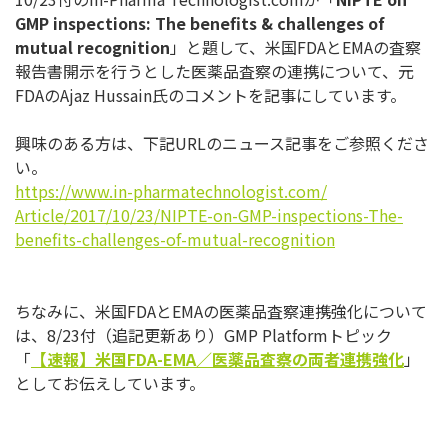
GMP inspections: The benefits & challenges of
mutual recognition
」と題して、米国FDAとEMAの査察
報
告書開示を行うとした医薬品査察の連携について、元
FDAのAj
az Hussain氏のコメントを記事にしています。
興味のある方は、下記URLのニュース記事をご参照くださ
い。
https://www.in-
pharmatechnologist.com/
Article/2017/10/23/NIPTE-on-
GMP-inspections-The-
benefits-
challenges-of-mutual-
recognition
ちなみに、米国FDAとEMAの医薬品査察連携強化について
は、
8/23付（追記更新あり）GMP Platformトピック
「
【速報】米国
FDA-EMA
／
医薬品査察の両者連携強化
」
としてお伝えしています。