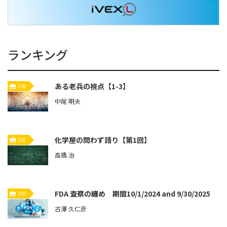
ランキング
ある老兵の視点【1-3】
1位
中尾 明夫
化学屋の問わず語り【第1回】
2位
高橋 治
FDA 査察の纏め 期間10/1/2024 and 9/30/2025
3位
古澤 久仁彦