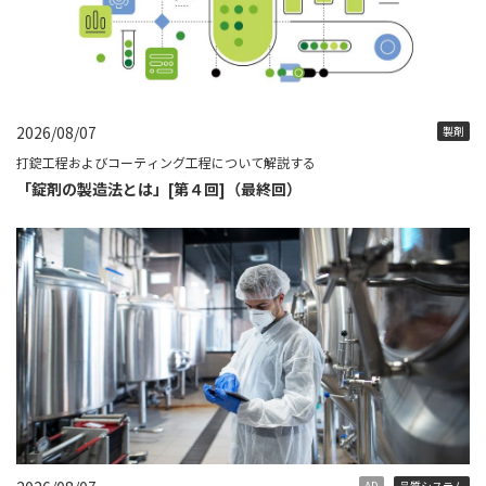
2026/08/07
製剤
打錠工程およびコーティング工程について解説する
「錠剤の製造法とは」[第４回]（最終回）
AD
品質システム