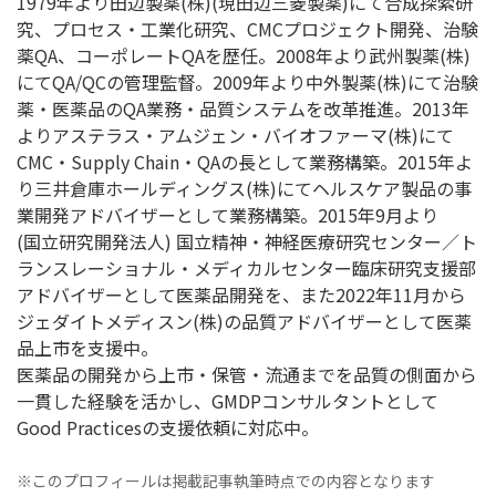
1979年より田辺製薬(株)(現田辺三菱製薬)にて合成探索研
究、プロセス・工業化研究、CMCプロジェクト開発、治験
薬QA、コーポレートQAを歴任。2008年より武州製薬(株)
にてQA/QCの管理監督。2009年より中外製薬(株)にて治験
薬・医薬品のQA業務・品質システムを改革推進。2013年
よりアステラス・アムジェン・バイオファーマ(株)にて
CMC・Supply Chain・QAの長として業務構築。2015年よ
り三井倉庫ホールディングス(株)にてヘルスケア製品の事
業開発アドバイザーとして業務構築。2015年9月より
(国立研究開発法人) 国立精神・神経医療研究センター／ト
ランスレーショナル・メディカルセンター臨床研究支援部
アドバイザーとして医薬品開発を、また2022年11月から
ジェダイトメディスン(株)の品質アドバイザーとして医薬
品上市を支援中。
医薬品の開発から上市・保管・流通までを品質の側面から
一貫した経験を活かし、GMDPコンサルタントとして
Good Practicesの支援依頼に対応中。
※このプロフィールは掲載記事執筆時点での内容となります