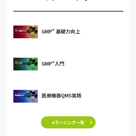
+
GMP
基礎力向上
+
GMP
入門
医療機器QMS実践
eラーニング一覧