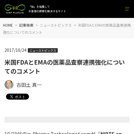
「知」を結集して
お客様の課題を解決するサイト
HOME
記事検索
ニューストピックス
米国FDAとEMAの医薬品査察連携
強化についてのコメント
2017/10/24
ニューストピックス
米国FDAとEMAの医薬品査察連携強化につい
てのコメント
古田土 真一
10/23付のin-Pharma Technologist.comが「
NIPTE on