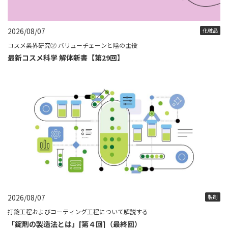
2026/08/07
化粧品
コスメ業界研究② バリューチェーンと陰の主役
最新コスメ科学 解体新書【第29回】
2026/08/07
製剤
打錠工程およびコーティング工程について解説する
「錠剤の製造法とは」[第４回]（最終回）