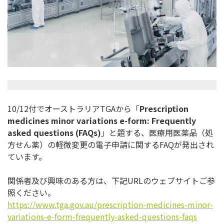
10/12付でオーストラリアTGAから「
Prescripti
on
medicines minor variations e-form: Frequently
asked questions (FAQs)
」と題する、医療用医薬品（処
方せん薬）
の軽微変更の電子申請に関するFAQが発出され
ています。
関係者及び興味のある方は、下記URLのウェブサイトご参
照くだ
さい。
https://www.tga.gov.au/
prescription-medicines-minor-
variations-e-form-frequently-
asked-questions-faqs