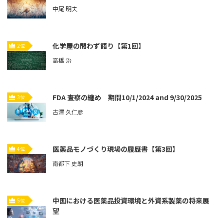
中尾 明夫
化学屋の問わず語り【第1回】
2位
高橋 治
FDA 査察の纏め 期間10/1/2024 and 9/30/2025
3位
古澤 久仁彦
医薬品モノづくり現場の履歴書【第3回】
4位
南都下 史朗
中国における医薬品投資環境と外資系製薬の将来展
5位
望