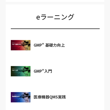
eラーニング
+
GMP
基礎力向上
+
GMP
入門
医療機器QMS実践