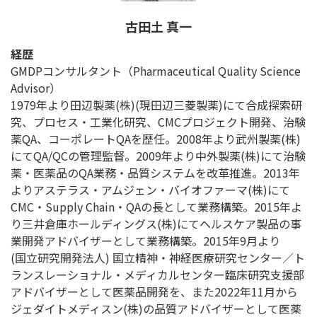
古田土 真一
経歴
GMDPコンサルタント（Pharmaceutical Quality Science
Advisor）
1979年より田辺製薬(株)(現田辺三菱製薬)にて合成探索研
究、プロセス・工業化研究、CMCプロジェクト開発、治験
薬QA、コーポレートQAを歴任。2008年より武州製薬(株)
にてQA/QCの管理監督。2009年より中外製薬(株)にて治験
薬・医薬品のQA業務・品質システムを改革推進。2013年
よりアステラス・アムジェン・バイオファーマ(株)にて
CMC・Supply Chain・QAの長として業務構築。2015年よ
り三井倉庫ホールディングス(株)にてヘルスケア製品の事
業開発アドバイザーとして業務構築。2015年9月より
(国立研究開発法人) 国立精神・神経医療研究センター／ト
ランスレーショナル・メディカルセンター臨床研究支援部
アドバイザーとして医薬品開発を、また2022年11月から
ジェダイトメディスン(株)の品質アドバイザーとして医薬