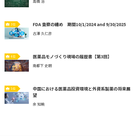
高橋 治
FDA 査察の纏め 期間10/1/2024 and 9/30/2025
3位
古澤 久仁彦
医薬品モノづくり現場の履歴書【第3回】
4位
南都下 史朗
中国における医薬品投資環境と外資系製薬の将来展
5位
望
余 知暁