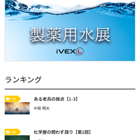
ランキング
ある老兵の視点【1-3】
1位
中尾 明夫
化学屋の問わず語り【第1回】
2位