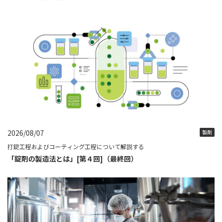
2026/08/07
製剤
打錠工程およびコーティング工程について解説する
「錠剤の製造法とは」[第４回]（最終回）