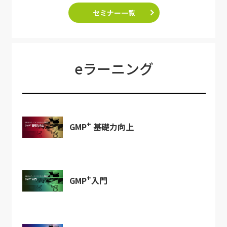
セミナー一覧
eラーニング
+
GMP
基礎力向上
+
GMP
入門