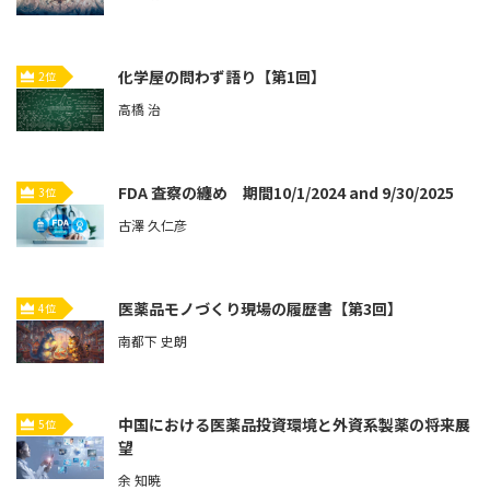
化学屋の問わず語り【第1回】
2位
高橋 治
FDA 査察の纏め 期間10/1/2024 and 9/30/2025
3位
古澤 久仁彦
医薬品モノづくり現場の履歴書【第3回】
4位
南都下 史朗
中国における医薬品投資環境と外資系製薬の将来展
5位
望
余 知暁