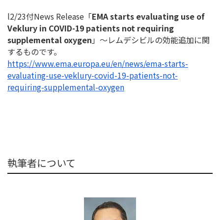
l2/23付News Release「
EMA starts evaluating use of
Veklury in COVID-19 patients not requiring
supplemental oxygen
」～レムデシビルの効能追加に関
するものです。
ht
tps://www.ema.europa.eu/en/
news/ema-starts-
evaluating-
use-veklury-covid-19-patients-
not-
requiring-supplemental-
oxygen
執筆者について