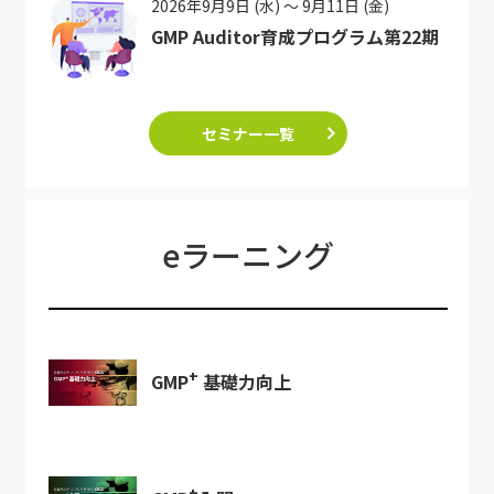
2026年9月9日 (水) ～ 9月11日 (金)
GMP Auditor育成プログラム第22期
セミナー一覧
eラーニング
+
GMP
基礎力向上
+