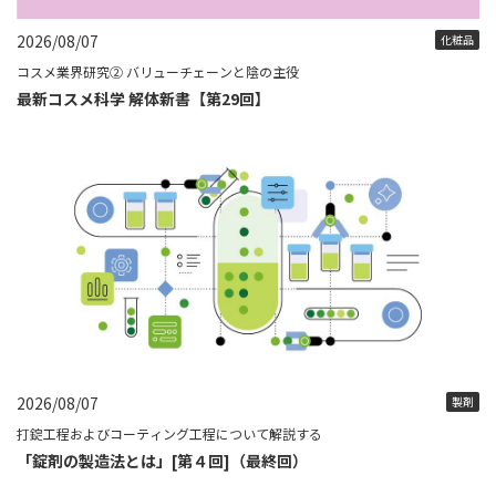
2026/08/07
化粧品
コスメ業界研究② バリューチェーンと陰の主役
最新コスメ科学 解体新書【第29回】
2026/08/07
製剤
打錠工程およびコーティング工程について解説する
「錠剤の製造法とは」[第４回]（最終回）