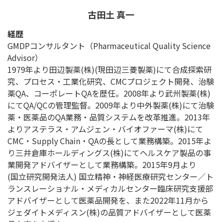
古田土 真一
経歴
GMDPコンサルタント（Pharmaceutical Quality Science
Advisor）
1979年より田辺製薬(株)(現田辺三菱製薬)にて合成探索研
究、プロセス・工業化研究、CMCプロジェクト開発、治験
薬QA、コーポレートQAを歴任。2008年より武州製薬(株)
にてQA/QCの管理監督。2009年より中外製薬(株)にて治験
薬・医薬品のQA業務・品質システムを改革推進。2013年
よりアステラス・アムジェン・バイオファーマ(株)にて
CMC・Supply Chain・QAの長として業務構築。2015年よ
り三井倉庫ホールディングス(株)にてヘルスケア製品の事
業開発アドバイザーとして業務構築。2015年9月より
(国立研究開発法人) 国立精神・神経医療研究センター／ト
ランスレーショナル・メディカルセンター臨床研究支援部
アドバイザーとして医薬品開発を、また2022年11月から
ジェダイトメディスン(株)の品質アドバイザーとして医薬