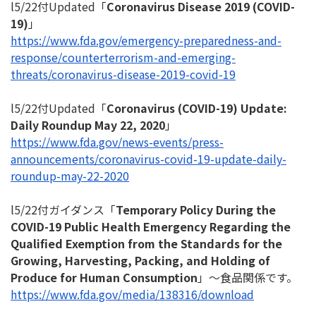
l5/22付Updated「
Coronavirus Disease 2019 (COVID-
19)
」
https://www.fda.gov/emergency-
preparedness-and-
response/
counterterrorism-and-emerging-
threats/coronavirus-disease-
2019-covid-19
l5/22付Updated「
Coronavirus (COVID-19) Update:
Daily Roundup May 22, 2020
」
https://www.fda.gov/news-
events/press-
announcements/
coronavirus-covid-19-update-
daily-
roundup-may-22-2020
l5/22付ガイダンス「
Temporary Policy During the
COVID-19 Public Health Emergency Regarding the
Qualified Exemption from the Standards for the
Growing, Harvesting, Packing, and Holding of
Produce for Human Consumption
」～食品関係です。
https://www.fda.gov/media/
138316/download