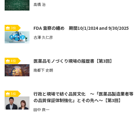
高橋 治
FDA 査察の纏め 期間10/1/2024 and 9/30/2025
3位
古澤 久仁彦
医薬品モノづくり現場の履歴書【第3回】
4位
南都下 史朗
行政と現場で紡ぐ品質文化 ～「医薬品製造業者等
5位
の品質保証体制強化」とその先へ～【第3回】
田中 良一