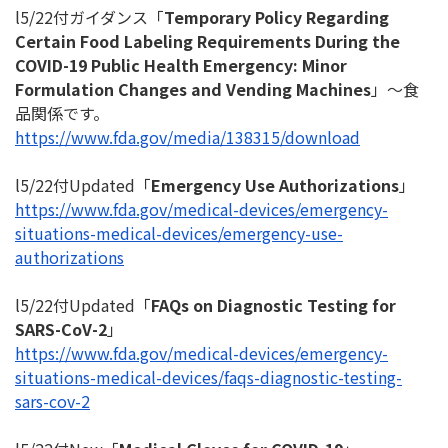
l5/22付ガイダンス「
Temporary Policy Regarding
Certain Food Labeling Requirements During the
COVID-19 Public Health Emergency: Minor
Formulation Changes and Vending Machines
」～食
品関係です。
https://www.fda.gov/media/
138315/download
l5/22付Updated「
Emergency Use Authorizations
」
https://www.fda.gov/medical-
devices/emergency-
situations-
medical-devices/emergency-use-
authorizations
l5/22付Updated「
FAQs on Diagnostic Testing for
SARS-CoV-2
」
https://www.fda.gov/medical-
devices/emergency-
situations-
medical-devices/faqs-
diagnostic-testing-
sars-cov-2