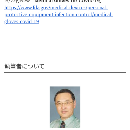
l5/22付New「
Medical Gloves for COVID-19
」
https://www.fda.gov/medical-
devices/personal-
protective-
equipment-infection-control/
medical-
gloves-covid-19
執筆者について