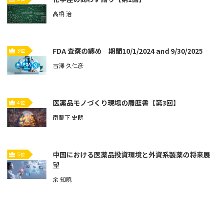
高橋 治
FDA 査察の纏め 期間10/1/2024 and 9/30/2025
3位
古澤 久仁彦
医薬品モノづくり現場の履歴書【第3回】
4位
南都下 史朗
中国における医薬品投資環境と外資系製薬の将来展
5位
望
余 知暁