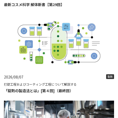
最新コスメ科学 解体新書【第29回】
2026/08/07
製剤
打錠工程およびコーティング工程について解説する
「錠剤の製造法とは」[第４回]（最終回）