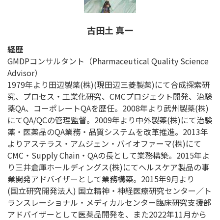
古田土 真一
経歴
GMDPコンサルタント（Pharmaceutical Quality Science
Advisor）
1979年より田辺製薬(株)(現田辺三菱製薬)にて合成探索研
究、プロセス・工業化研究、CMCプロジェクト開発、治験
薬QA、コーポレートQAを歴任。2008年より武州製薬(株)
にてQA/QCの管理監督。2009年より中外製薬(株)にて治験
薬・医薬品のQA業務・品質システムを改革推進。2013年
よりアステラス・アムジェン・バイオファーマ(株)にて
CMC・Supply Chain・QAの長として業務構築。2015年よ
り三井倉庫ホールディングス(株)にてヘルスケア製品の事
業開発アドバイザーとして業務構築。2015年9月より
(国立研究開発法人) 国立精神・神経医療研究センター／ト
ランスレーショナル・メディカルセンター臨床研究支援部
アドバイザーとして医薬品開発を、また2022年11月から