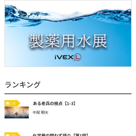
ランキング
ある老兵の視点【1-3】
1位
中尾 明夫
化学屋の問わず語り【第1回】
2位