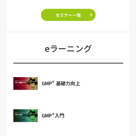
セミナー一覧
eラーニング
+
GMP
基礎力向上
+
GMP
入門