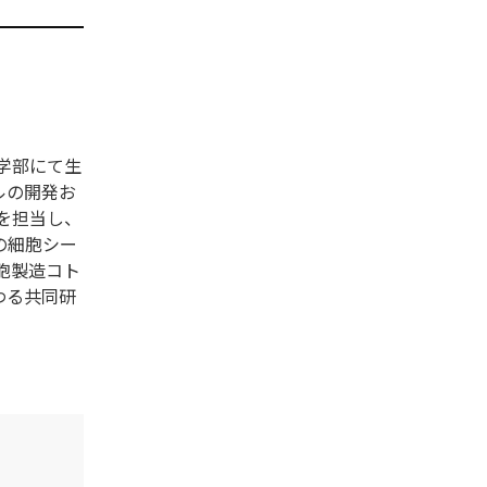
学部にて生
ルの開発お
を担当し、
の細胞シー
胞製造コト
わる共同研