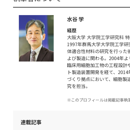
水谷 学
経歴
大阪大学 大学院工学研究科 
1997年群馬大学大学院工学
体適合性材料の研究を行った
よび製造に関わる。2004年
臨床用細胞加工物の工程設計
ト製造装置開発を経て、201
づくり拠点において、細胞製
究を担当。
※このプロフィールは掲載記事執
連載記事