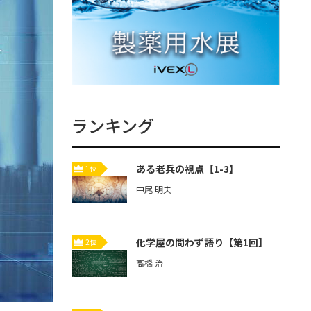
ランキング
ある老兵の視点【1-3】
1位
中尾 明夫
化学屋の問わず語り【第1回】
2位
高橋 治