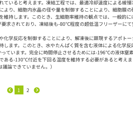
れていると考えます。凍結工程では、最適冷却速度による緩慢
により、細胞内氷晶の径や量を制御することにより、細胞膜の
を維持します。このとき、生細胞率維持の観点では、一般的に
が要求されており、凍結後も-80℃程度の超低温フリーザーにて
や化学反応を制御することにより、解凍後に顕現するアポトー
持します。このとき、水やたんぱく質を含む液体による化学反
かっています。完全に時間停止させるためには-196℃の液体窒
ある-130℃付近を下回る温度を維持する必要があると考えま
響は議論できていません。）
1
2