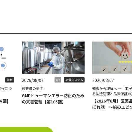
2026/08/07
2026/08/07
製剤
AD
品質システム
工程につ
監査員の要件
知識から理解へ ―「工
る製造管理と品質保証の
GMPヒューマンエラー防止のため
４回]
【2026年8月】医薬
の文書管理【第105回】
ぼれ話 ～旅のエピ
て～