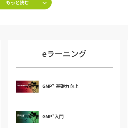
もっと読む
eラーニング
+
GMP
基礎力向上
+
GMP
入門