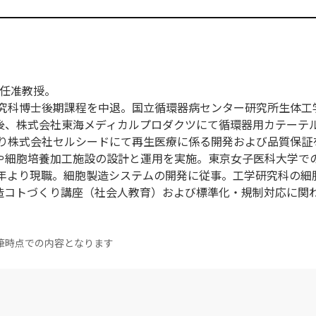
特任准教授。
研究科博士後期課程を中退。国立循環器病センター研究所生体工
後、株式会社東海メディカルプロダクツにて循環器用カテーテ
より株式会社セルシードにて再生医療に係る開発および品質保証
や細胞培養加工施設の設計と運用を実施。東京女子医科大学で
4年より現職。細胞製造システムの開発に従事。工学研究科の細
造コトづくり講座（社会人教育）および標準化・規制対応に関
筆時点での内容となります