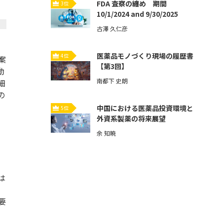
FDA 査察の纏め 期間
3位
10/1/2024 and 9/30/2025
古澤 久仁彦
医薬品モノづくり現場の履歴書
4位
案
【第3回】
動
南都下 史朗
細
の
中国における医薬品投資環境と
5位
外資系製薬の将来展望
余 知暁
は
要