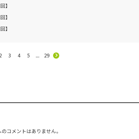
1回】
2回】
3回】
2
3
4
5
...
29
へのコメントはありません。