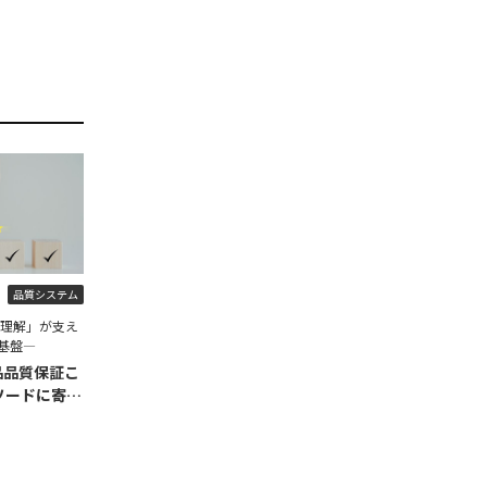
品質システム
程理解」が支え
基盤―
品品質保証こ
ソードに寄せ