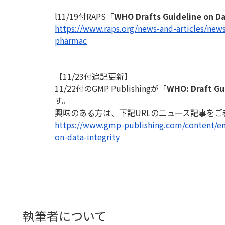
l11/19付RAPS「
WHO Drafts Guideline on Da
https://www.raps.org/news-and-
articles/news
pharmac
【11/23付追記更新】
11/22付のGMP Publishingが「
WHO: Draft Gui
す。
興味のある方は、下記URLのニュース記事をご
https://www.gmp-publishing.
com/content/e
on-data-integrity
執筆者について