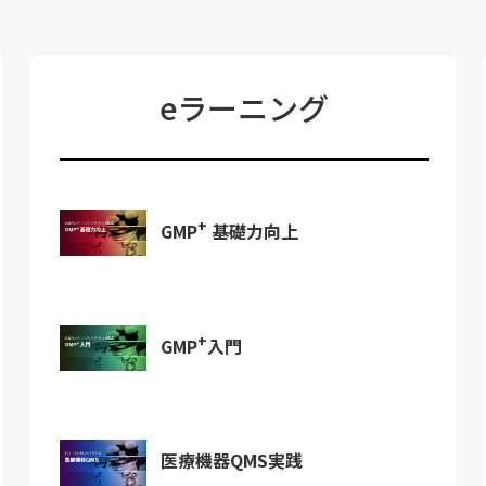
eラーニング
+
GMP
基礎力向上
+
GMP
入門
医療機器QMS実践