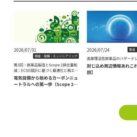
2026/07/31
2026/07/24
製造（
施設・設備・エンジニアリング
高薬理活性医薬品のハザード
第3回：医薬品製造とScope 2排出量削
封じ込め周辺情報あれこ
減：ECSO設計に基づく最適化と再エネ
回】
導入の具体策
電気設備から始めるカーボンニュ
ートラルへの第一歩（Scope 2削
減編）