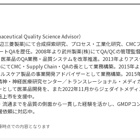
ical Quality Science Advisor）
現田辺三菱製薬)にて合成探索研究、プロセス・工業化研究、CMC
トQAを歴任。2008年より武州製薬(株)にてQA/QCの管理監督
・医薬品のQA業務・品質システムを改革推進。2013年よりア
てCMC・Supply Chain・QAの長として業務構築。2015年
ヘルスケア製品の事業開発アドバイザーとして業務構築。2015
立精神・神経医療研究センター／トランスレーショナル・メディ
として医薬品開発を、また2022年11月からジェダイトメディス
品上市を支援中。
・流通までを品質の側面から一貫した経験を活かし、GMDPコ
の支援依頼に対応中。
筆時点での内容となります