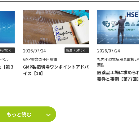
2026/07/24
2026/07/24
GMDP）
製造（GMDP）
レベル
GMP書類の使用用語
社内小型電気器具取扱い
要性
れ【第３
GMP製造現場ワンポイントアドバ
医薬品工場に求められ
イス【16】
要件と事例【第77回
もっと読む