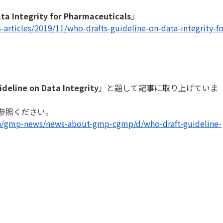
ta Integrity for Pharmaceuticals
」
-articles/2019/
11/who-drafts-guideline-on-
data-integrity-fo
deline on Data Integrity
」と題して記事に取り上げていま
参照ください。
n/gmp-news/news-
about-gmp-cgmp/d/who-draft-
guideline-