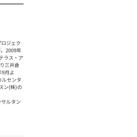
プロジェク
。2009年
ステラス・ア
より三井倉
年9月よ
カルセンタ
ン(株)の
ンサルタン