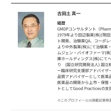
古田土 真一
経歴
GMDPコンサルタント（Pharmaceut
1979年より田辺製薬(株)(
ト開発、治験薬QA、コーポレー
より中外製薬(株)にて治験薬
ムジェン・バイオファーマ(株)に
庫ホールディングス(株)にて
り (国立研究開発法人) 国
ー臨床研究支援部アドバイザー
品質アドバイザーとして医薬
医薬品の開発から上市・保管
トとしてGood Practices
※このプロフィールは掲載記事執