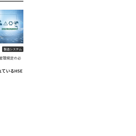
製造システム
管理規定の必
ているHSE
】