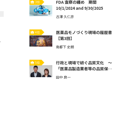
FDA 査察の纏め 期間
3位
10/1/2024 and 9/30/2025
古澤 久仁彦
医薬品モノづくり現場の履歴書
4位
【第3回】
ト
南都下 史朗
行政と現場で紡ぐ品質文化 ～
5位
「医薬品製造業者等の品質保証
体制強化」とその先へ～【第3
」
田中 良一
回】