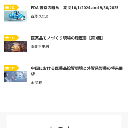
FDA 査察の纏め 期間10/1/2024 and 9/30/2025
3位
古澤 久仁彦
医薬品モノづくり現場の履歴書【第3回】
4位
南都下 史朗
中国における医薬品投資環境と外資系製薬の将来展
5位
望
余 知暁