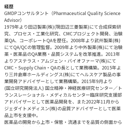
経歴
GMDPコンサルタント（Pharmaceutical Quality Science
Advisor）
1979年より田辺製薬(株)(現田辺三菱製薬)にて合成探索研
究、プロセス・工業化研究、CMCプロジェクト開発、治験
薬QA、コーポレートQAを歴任。2008年より武州製薬(株)
にてQA/QCの管理監督。2009年より中外製薬(株)にて治験
薬・医薬品のQA業務・品質システムを改革推進。2013年
よりアステラス・アムジェン・バイオファーマ(株)にて
CMC・Supply Chain・QAの長として業務構築。2015年よ
り三井倉庫ホールディングス(株)にてヘルスケア製品の事
業開発アドバイザーとして業務構築。2015年9月より
(国立研究開発法人) 国立精神・神経医療研究センター／ト
ランスレーショナル・メディカルセンター臨床研究支援部
アドバイザーとして医薬品開発を、また2022年11月から
ジェダイトメディスン(株)の品質アドバイザーとして医薬
品上市を支援中。
医薬品の開発から上市・保管・流通までを品質の側面から