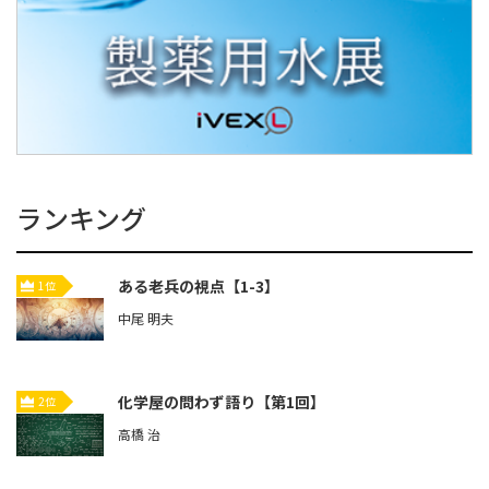
ランキング
ある老兵の視点【1-3】
1位
中尾 明夫
化学屋の問わず語り【第1回】
2位
高橋 治