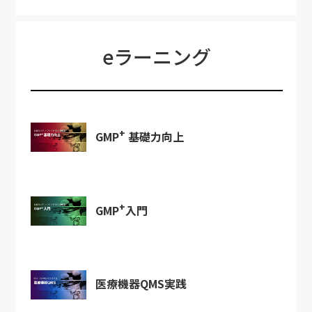
eラーニング
+
GMP
基礎力向上
+
GMP
入門
医療機器QMS実践