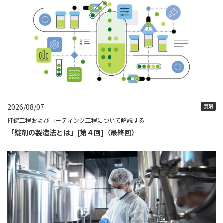
2026/08/07
製剤
打錠工程およびコーティング工程について解説する
「錠剤の製造法とは」[第４回]（最終回）