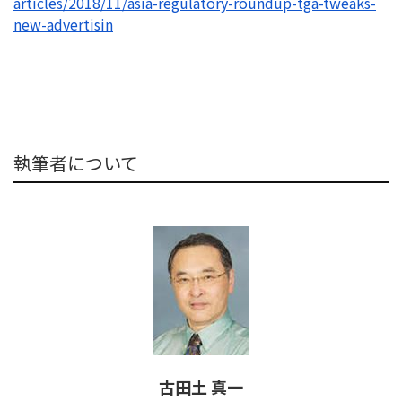
articles/2018/
11/asia-regulatory-roundup-
tga-tweaks-
new-advertisin
執筆者について
古田土 真一