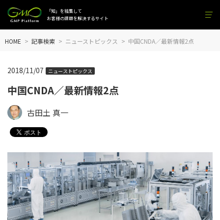
「知」を結集して
お客様の課題を解決するサイト
HOME
記事検索
ニューストピックス
中国CNDA／最新情報2点
2018/11/07
ニューストピックス
中国CNDA／最新情報2点
古田土 真一