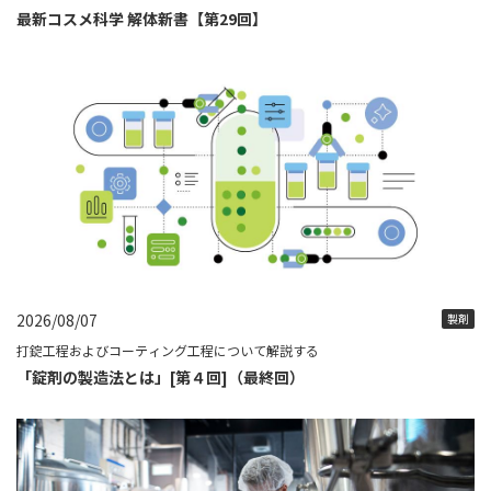
最新コスメ科学 解体新書【第29回】
2026/08/07
製剤
打錠工程およびコーティング工程について解説する
「錠剤の製造法とは」[第４回]（最終回）