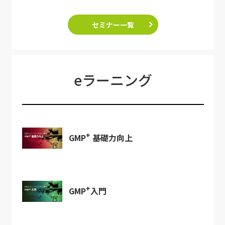
セミナー一覧
eラーニング
+
GMP
基礎力向上
+
GMP
入門