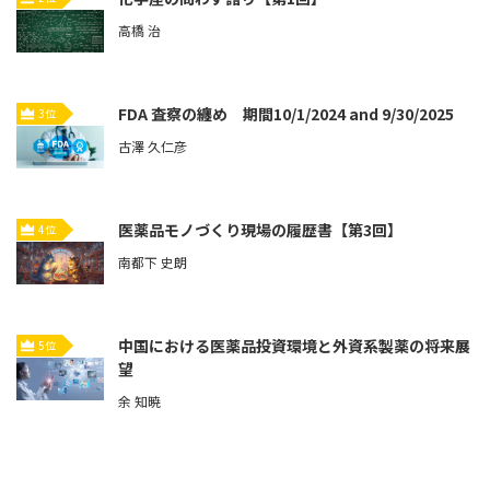
高橋 治
FDA 査察の纏め 期間10/1/2024 and 9/30/2025
3位
古澤 久仁彦
医薬品モノづくり現場の履歴書【第3回】
4位
南都下 史朗
中国における医薬品投資環境と外資系製薬の将来展
5位
望
余 知暁