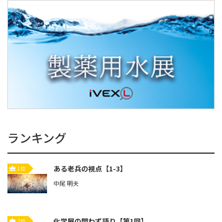
ランキング
ある老兵の視点【1-3】
1位
中尾 明夫
化学屋の問わず語り【第1回】
2位