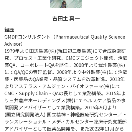
古田土 真一
経歴
GMDPコンサルタント（Pharmaceutical Quality Science
Advisor）
1979年より田辺製薬(株)(現田辺三菱製薬)にて合成探索研
究、プロセス・工業化研究、CMCプロジェクト開発、治験
薬QA、コーポレートQAを歴任。2008年より武州製薬(株)
にてQA/QCの管理監督。2009年より中外製薬(株)にて治験
薬・医薬品のQA業務・品質システムを改革推進。2013年
よりアステラス・アムジェン・バイオファーマ(株)にて
CMC・Supply Chain・QAの長として業務構築。2015年よ
り三井倉庫ホールディングス(株)にてヘルスケア製品の事
業開発アドバイザーとして業務構築。2015年9月より
(国立研究開発法人) 国立精神・神経医療研究センター／ト
ランスレーショナル・メディカルセンター臨床研究支援部
アドバイザーとして医薬品開発を、また2022年11月から