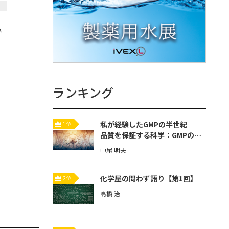
い
ランキング
私が経験したGMPの半世紀
1位
品質を保証する科学：GMPの歴
史と本質【第3回】
中尾 明夫
化学屋の問わず語り【第1回】
2位
高橋 治