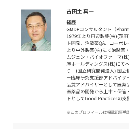
古田土 真一
経歴
GMDPコンサルタント（Pharmaceut
1979年より田辺製薬(株)(
ト開発、治験薬QA、コーポレー
より中外製薬(株)にて治験薬
ムジェン・バイオファーマ(株)に
庫ホールディングス(株)にて
り (国立研究開発法人) 国
ー臨床研究支援部アドバイザー
品質アドバイザーとして医薬
医薬品の開発から上市・保管
トとしてGood Practices
※このプロフィールは掲載記事執