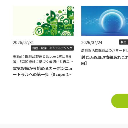
2026/07/31
2026/07/24
製造（
施設・設備・エンジニアリング
高薬理活性医薬品のハザード
第3回：医薬品製造とScope 2排出量削
封じ込め周辺情報あれこ
減：ECSO設計に基づく最適化と再エネ
回】
導入の具体策
電気設備から始めるカーボンニュ
ートラルへの第一歩（Scope 2削
減編）