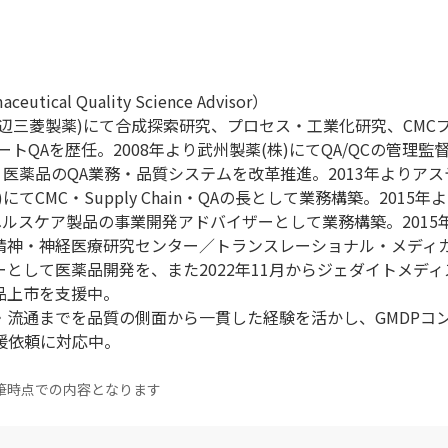
ical Quality Science Advisor）
現田辺三菱製薬)にて合成探索研究、プロセス・工業化研究、CMC
トQAを歴任。2008年より武州製薬(株)にてQA/QCの管理監督
・医薬品のQA業務・品質システムを改革推進。2013年よりア
てCMC・Supply Chain・QAの長として業務構築。2015年
ヘルスケア製品の事業開発アドバイザーとして業務構築。2015
立精神・神経医療研究センター／トランスレーショナル・メディ
として医薬品開発を、また2022年11月からジェダイトメディス
品上市を支援中。
・流通までを品質の側面から一貫した経験を活かし、GMDPコ
の支援依頼に対応中。
筆時点での内容となります