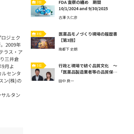
FDA 査察の纏め 期間
3位
10/1/2024 and 9/30/2025
古澤 久仁彦
医薬品モノづくり現場の履歴書
4位
プロジェク
【第3回】
。2009年
南都下 史朗
ステラス・ア
より三井倉
年9月よ
行政と現場で紡ぐ品質文化 ～
5位
「医薬品製造業者等の品質保証
カルセンタ
体制強化」とその先へ～【第3
ン(株)の
田中 良一
回】
ンサルタン