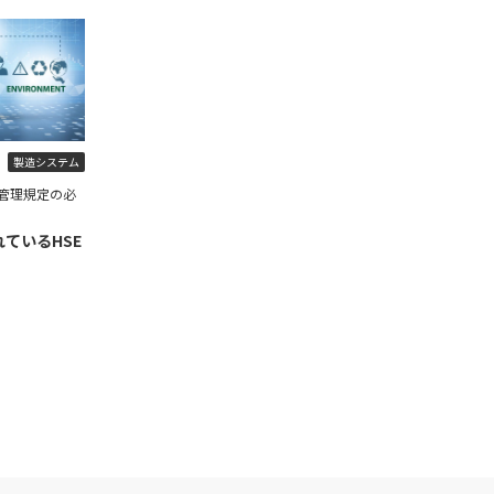
製造システム
管理規定の必
ているHSE
】