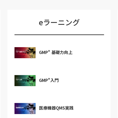
eラーニング
+
GMP
基礎力向上
+
GMP
入門
医療機器QMS実践