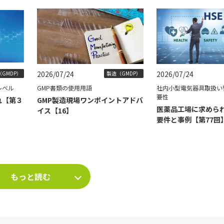
2026/07/24
2026/07/24
GMDP）
製造（GMDP）
レベル
GMP書類の使用用語
社内小型電気器具取扱い
要性
れ【第３
GMP製造現場ワンポイントアドバ
医薬品工場に求められ
イス【16】
要件と事例【第77回
もっと読む