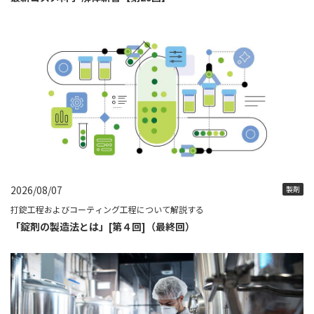
2026/08/07
製剤
打錠工程およびコーティング工程について解説する
「錠剤の製造法とは」[第４回]（最終回）