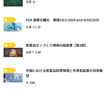
高橋 治
FDA 査察の纏め 期間10/1/2024 and 9/30/2025
3位
古澤 久仁彦
医薬品モノづくり現場の履歴書【第3回】
4位
南都下 史朗
中国における医薬品投資環境と外資系製薬の将来展
5位
望
余 知暁