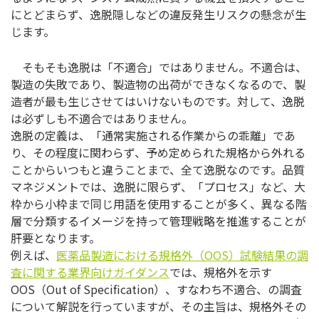
にとどまらず、逸脱隠しなどの違反発生リスクの懸念が生
じます。
そもそも逸脱は「不適合」ではありません。不適合は、
製造の失敗であり、製造物の出荷ができなくなるので、製
造者が最も生じさせてはいけないものです。対して、逸脱
は必ずしも不適合ではありません。
逸脱の定義は、「通常実施される作業からの乖離」であ
り、その程度に関わらず、予め定められた規格から外れる
ことからいつもと違うことまで、全て逸脱なのです。品質
マネジメントでは、逸脱に限らず、「プロセス」など、大
枠から小枠まで同じ用語を使用することが多く、異なる階
層で分類するイメージを持って管理戦略を推進することが
肝要となります。
例えば、
医薬品製造における規格外（OOS）試験結果の調
査に関する業界向けガイダンス
では、規格外を示す
OOS（Out of Specification）、すなわち不適合、の調査
について解説を行っていますが、その主旨は、規格外その