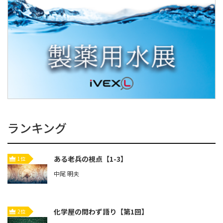
ランキング
ある老兵の視点【1-3】
1位
中尾 明夫
化学屋の問わず語り【第1回】
2位