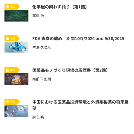
化学屋の問わず語り【第1回】
2位
高橋 治
FDA 査察の纏め 期間10/1/2024 and 9/30/2025
3位
古澤 久仁彦
医薬品モノづくり現場の履歴書【第3回】
4位
南都下 史朗
中国における医薬品投資環境と外資系製薬の将来展
5位
望
余 知暁