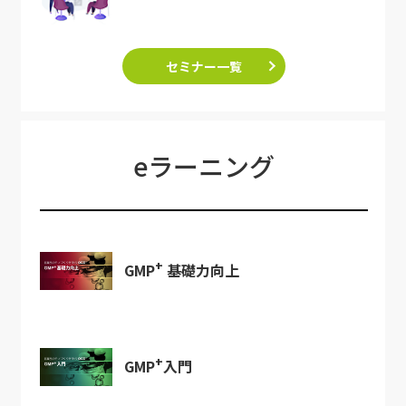
セミナー一覧
eラーニング
+
GMP
基礎力向上
+
GMP
入門