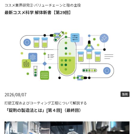
コスメ業界研究② バリューチェーンと陰の主役
最新コスメ科学 解体新書【第29回】
2026/08/07
製剤
打錠工程およびコーティング工程について解説する
「錠剤の製造法とは」[第４回]（最終回）