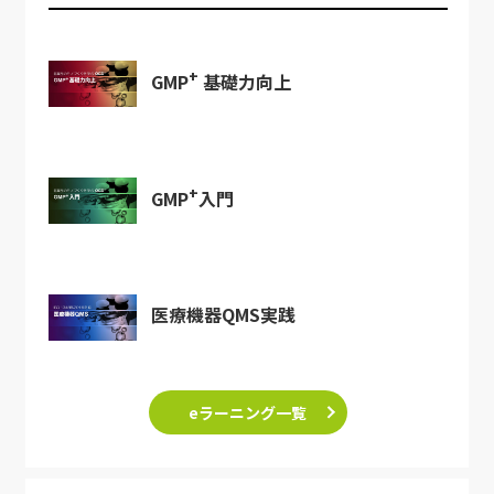
+
GMP
基礎力向上
+
GMP
入門
医療機器QMS実践
eラーニング一覧