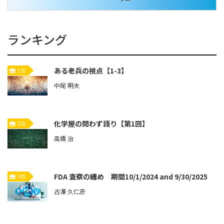
ランキング
ある老兵の視点【1-3】
1位
中尾 明夫
化学屋の問わず語り【第1回】
2位
高橋 治
FDA 査察の纏め 期間10/1/2024 and 9/30/2025
3位
古澤 久仁彦