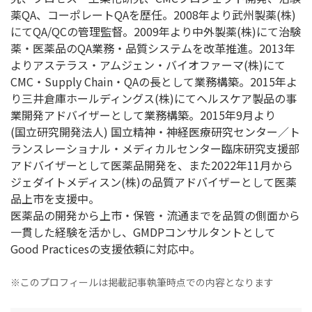
薬QA、コーポレートQAを歴任。2008年より武州製薬(株)
にてQA/QCの管理監督。2009年より中外製薬(株)にて治験
薬・医薬品のQA業務・品質システムを改革推進。2013年
よりアステラス・アムジェン・バイオファーマ(株)にて
CMC・Supply Chain・QAの長として業務構築。2015年よ
り三井倉庫ホールディングス(株)にてヘルスケア製品の事
業開発アドバイザーとして業務構築。2015年9月より
(国立研究開発法人) 国立精神・神経医療研究センター／ト
ランスレーショナル・メディカルセンター臨床研究支援部
アドバイザーとして医薬品開発を、また2022年11月から
ジェダイトメディスン(株)の品質アドバイザーとして医薬
品上市を支援中。
医薬品の開発から上市・保管・流通までを品質の側面から
一貫した経験を活かし、GMDPコンサルタントとして
Good Practicesの支援依頼に対応中。
※このプロフィールは掲載記事執筆時点での内容となります