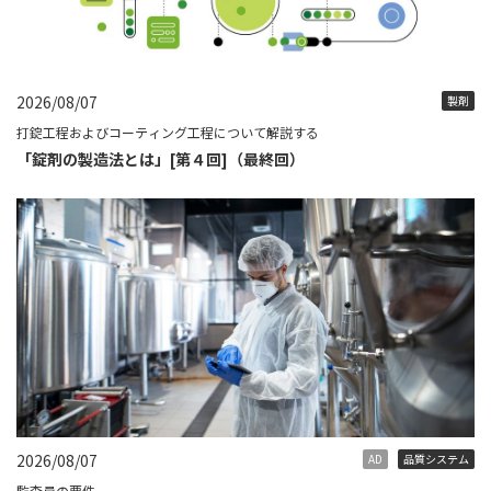
2026/08/07
製剤
打錠工程およびコーティング工程について解説する
「錠剤の製造法とは」[第４回]（最終回）
2026/08/07
AD
品質システム
監査員の要件