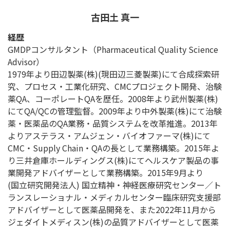
古田土 真一
経歴
GMDPコンサルタント（Pharmaceutical Quality Science
Advisor）
1979年より田辺製薬(株)(現田辺三菱製薬)にて合成探索研
究、プロセス・工業化研究、CMCプロジェクト開発、治験
薬QA、コーポレートQAを歴任。2008年より武州製薬(株)
にてQA/QCの管理監督。2009年より中外製薬(株)にて治験
薬・医薬品のQA業務・品質システムを改革推進。2013年
よりアステラス・アムジェン・バイオファーマ(株)にて
CMC・Supply Chain・QAの長として業務構築。2015年よ
り三井倉庫ホールディングス(株)にてヘルスケア製品の事
業開発アドバイザーとして業務構築。2015年9月より
(国立研究開発法人) 国立精神・神経医療研究センター／ト
ランスレーショナル・メディカルセンター臨床研究支援部
アドバイザーとして医薬品開発を、また2022年11月から
ジェダイトメディスン(株)の品質アドバイザーとして医薬