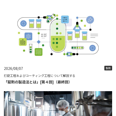
2026/08/07
製剤
打錠工程およびコーティング工程について解説する
「錠剤の製造法とは」[第４回]（最終回）