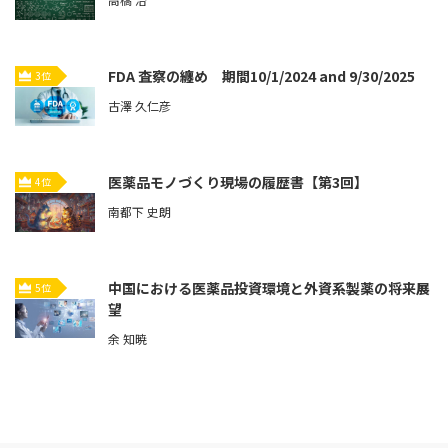
FDA 査察の纏め 期間10/1/2024 and 9/30/2025
3位
古澤 久仁彦
医薬品モノづくり現場の履歴書【第3回】
4位
南都下 史朗
中国における医薬品投資環境と外資系製薬の将来展
5位
望
余 知暁