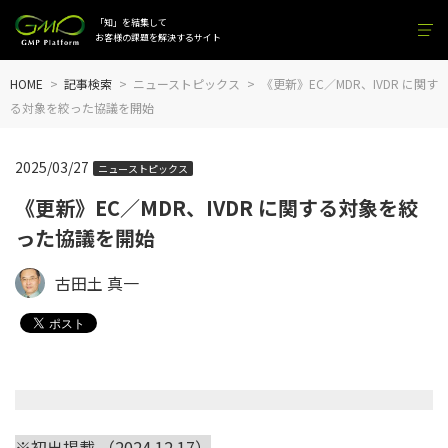
「知」を結集して
お客様の課題を解決するサイト
HOME
記事検索
ニューストピックス
《更新》EC／MDR、IVDR に関す
る対象を絞った協議を開始
2025/03/27
ニューストピックス
《更新》EC／MDR、IVDR に関する対象を絞
った協議を開始
古田土 真一
※初出掲載 （2024.12.17）