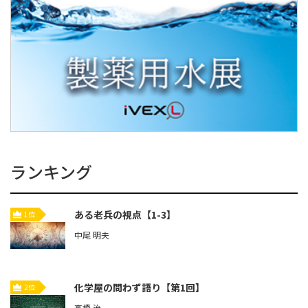
ランキング
ある老兵の視点【1-3】
1位
中尾 明夫
化学屋の問わず語り【第1回】
2位
高橋 治