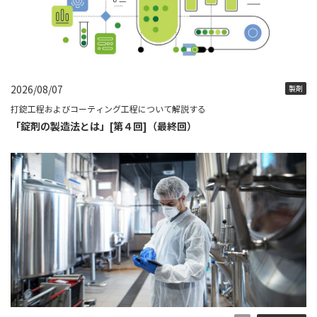
2026/08/07
製剤
打錠工程およびコーティング工程について解説する
「錠剤の製造法とは」[第４回]（最終回）