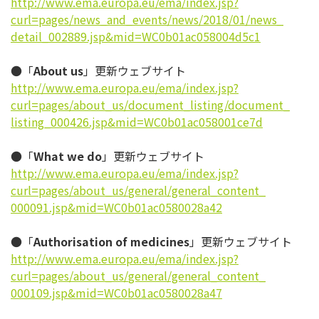
http://www.ema.europa.eu/ema/
index.jsp?
curl=pages/news_and_
events/news/2018/01/news_
detail_002889.jsp&mid=
WC0b01ac058004d5c1
●「
About us
」更新ウェブサイト
http://www.ema.europa.eu/ema/
index.jsp?
curl=pages/about_us/
document_listing/document_
listing_000426.jsp&mid=
WC0b01ac058001ce7d
●「
What we do
」更新ウェブサイト
http://www.ema.europa.eu/ema/
index.jsp?
curl=pages/about_us/
general/general_content_
000091.jsp&mid=
WC0b01ac0580028a42
●「
Authorisation of medicines
」更新ウェブサイト
http://www.ema.europa.eu/ema/
index.jsp?
curl=pages/about_us/
general/general_content_
000109.jsp&mid=
WC0b01ac0580028a47