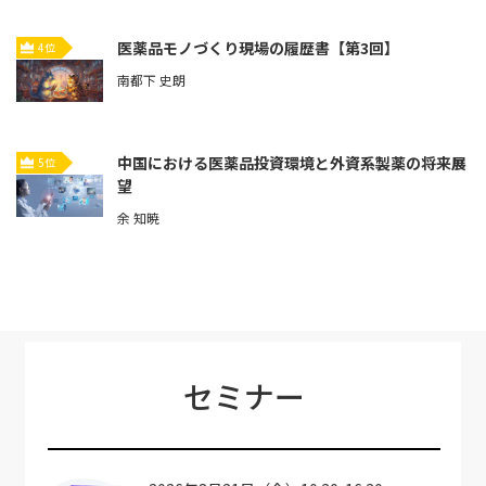
医薬品モノづくり現場の履歴書【第3回】
4位
南都下 史朗
中国における医薬品投資環境と外資系製薬の将来展
5位
望
余 知暁
セミナー