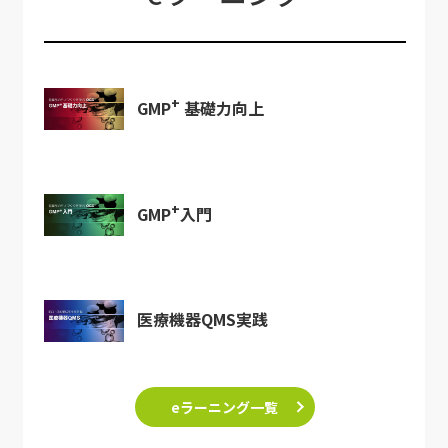
+
GMP
基礎力向上
+
GMP
入門
医療機器QMS実践
eラーニング一覧