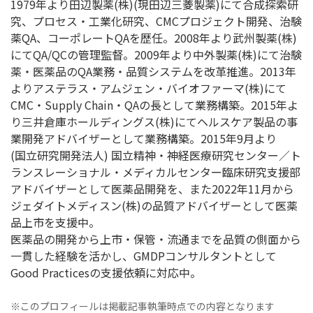
1979年より田辺製薬(株)(現田辺三菱製薬)にて合成探索研
究、プロセス・工業化研究、CMCプロジェクト開発、治験
薬QA、コーポレートQAを歴任。2008年より武州製薬(株)
にてQA/QCの管理監督。2009年より中外製薬(株)にて治験
薬・医薬品のQA業務・品質システムを改革推進。2013年
よりアステラス・アムジェン・バイオファーマ(株)にて
CMC・Supply Chain・QAの長として業務構築。2015年よ
り三井倉庫ホールディングス(株)にてヘルスケア製品の事
業開発アドバイザーとして業務構築。2015年9月より
(国立研究開発法人) 国立精神・神経医療研究センター／ト
ランスレーショナル・メディカルセンター臨床研究支援部
アドバイザーとして医薬品開発を、また2022年11月から
ジェダイトメディスン(株)の品質アドバイザーとして医薬
品上市を支援中。
医薬品の開発から上市・保管・流通までを品質の側面から
一貫した経験を活かし、GMDPコンサルタントとして
Good Practicesの支援依頼に対応中。
※このプロフィールは掲載記事執筆時点での内容となります