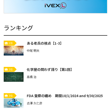
ランキング
ある老兵の視点【1-3】
1位
中尾 明夫
化学屋の問わず語り【第1回】
2位
高橋 治
FDA 査察の纏め 期間10/1/2024 and 9/30/2025
3位
古澤 久仁彦