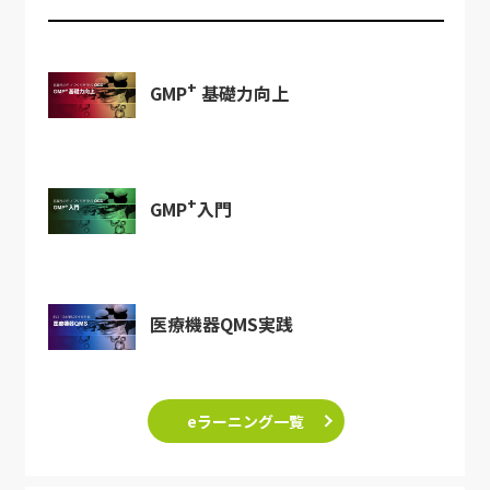
+
GMP
基礎力向上
+
GMP
入門
医療機器QMS実践
eラーニング一覧