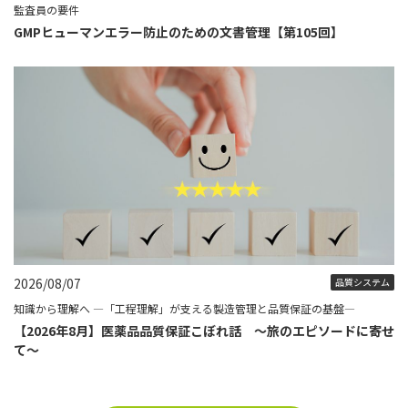
監査員の要件
GMPヒューマンエラー防止のための文書管理【第105回】
2026/08/07
品質システム
知識から理解へ ―「工程理解」が支える製造管理と品質保証の基盤―
【2026年8月】医薬品品質保証こぼれ話 ～旅のエピソードに寄せ
て～