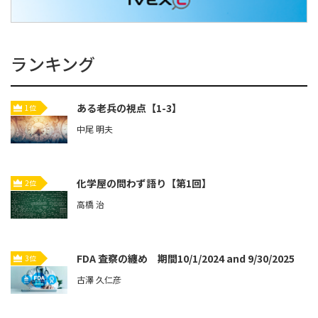
ランキング
ある老兵の視点【1-3】
1位
中尾 明夫
化学屋の問わず語り【第1回】
2位
高橋 治
FDA 査察の纏め 期間10/1/2024 and 9/30/2025
3位
古澤 久仁彦