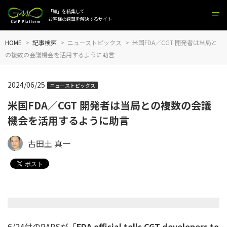
「知」を結集して
お客様の課題を解決するサイト
HOME
記事検索
ニューストピックス
米国FDA／CGT 開発者は当局と
の複数の会議機会を活用するように助言
2024/06/25
ニューストピックス
米国FDA／CGT 開発者は当局との複数の会議
機会を活用するように助言
古田土 真一
6/24付のRAPSが「
FDA official tells CGT developers to