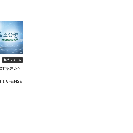
製造システム
管理規定の必
ているHSE
】