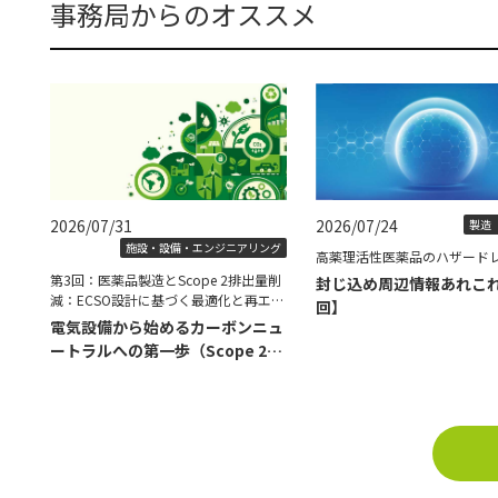
事務局からのオススメ
2026/07/31
2026/07/24
製造（
施設・設備・エンジニアリング
高薬理活性医薬品のハザード
第3回：医薬品製造とScope 2排出量削
封じ込め周辺情報あれこ
減：ECSO設計に基づく最適化と再エネ
回】
導入の具体策
電気設備から始めるカーボンニュ
ートラルへの第一歩（Scope 2削
減編）