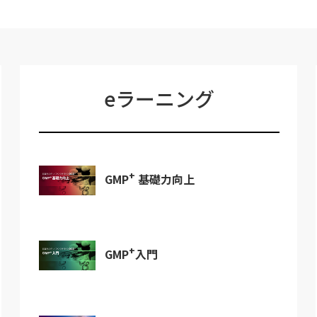
eラーニング
+
GMP
基礎力向上
+
GMP
入門