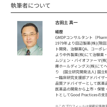
執筆者について
古田土 真一
経歴
GMDPコンサルタント（Pharmaceut
1979年より田辺製薬(株)(
ト開発、治験薬QA、コーポレー
より中外製薬(株)にて治験薬
ムジェン・バイオファーマ(株)に
庫ホールディングス(株)にて
り (国立研究開発法人) 国
ー臨床研究支援部アドバイザー
品質アドバイザーとして医薬
医薬品の開発から上市・保管
トとしてGood Practices
※このプロフィールは掲載記事執