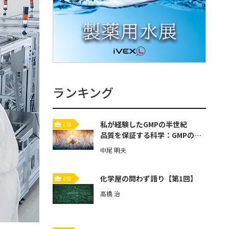
ランキング
私が経験したGMPの半世紀
1位
品質を保証する科学：GMPの歴
史と本質【第3回】
中尾 明夫
化学屋の問わず語り【第1回】
2位
高橋 治