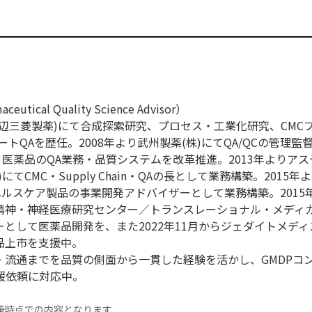
ical Quality Science Advisor）
現田辺三菱製薬)にて合成探索研究、プロセス・工業化研究、CMC
トQAを歴任。2008年より武州製薬(株)にてQA/QCの管理監督
・医薬品のQA業務・品質システムを改革推進。2013年よりア
てCMC・Supply Chain・QAの長として業務構築。2015年
ヘルスケア製品の事業開発アドバイザーとして業務構築。2015
立精神・神経医療研究センター／トランスレーショナル・メディ
として医薬品開発を、また2022年11月からジェダイトメディス
品上市を支援中。
・流通までを品質の側面から一貫した経験を活かし、GMDPコ
の支援依頼に対応中。
筆時点での内容となります