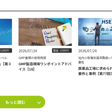
2026/07/24
2026/07/24
GMDP）
製造（GMDP）
レベル
GMP書類の使用用語
社内小型電気器具取扱い
要性
れ【第３
GMP製造現場ワンポイントアドバ
医薬品工場に求められ
イス【16】
要件と事例【第77回
もっと読む