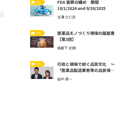
FDA 査察の纏め 期間
3位
10/1/2024 and 9/30/2025
古澤 久仁彦
医薬品モノづくり現場の履歴書
4位
【第3回】
南都下 史朗
行政と現場で紡ぐ品質文化 ～
5位
「医薬品製造業者等の品質保証
体制強化」とその先へ～【第3
田中 良一
回】