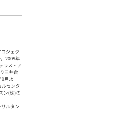
プロジェク
。2009年
ステラス・ア
より三井倉
年9月よ
カルセンタ
ン(株)の
ンサルタン