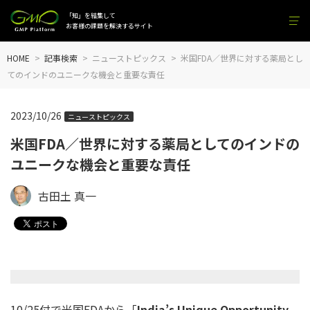
「知」を結集して
お客様の課題を解決するサイト
HOME
記事検索
ニューストピックス
米国FDA／世界に対する薬局とし
てのインドのユニークな機会と重要な責任
2023/10/26
ニューストピックス
米国FDA／世界に対する薬局としてのインドの
ユニークな機会と重要な責任
古田土 真一
10/25付で米国FDAから「
India’s Unique Opportunity