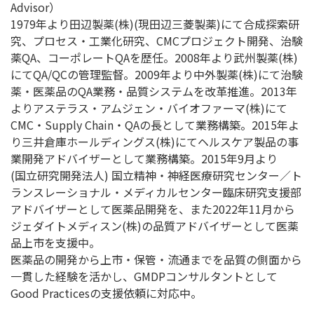
Advisor）
1979年より田辺製薬(株)(現田辺三菱製薬)にて合成探索研
究、プロセス・工業化研究、CMCプロジェクト開発、治験
薬QA、コーポレートQAを歴任。2008年より武州製薬(株)
にてQA/QCの管理監督。2009年より中外製薬(株)にて治験
薬・医薬品のQA業務・品質システムを改革推進。2013年
よりアステラス・アムジェン・バイオファーマ(株)にて
CMC・Supply Chain・QAの長として業務構築。2015年よ
り三井倉庫ホールディングス(株)にてヘルスケア製品の事
業開発アドバイザーとして業務構築。2015年9月より
(国立研究開発法人) 国立精神・神経医療研究センター／ト
ランスレーショナル・メディカルセンター臨床研究支援部
アドバイザーとして医薬品開発を、また2022年11月から
ジェダイトメディスン(株)の品質アドバイザーとして医薬
品上市を支援中。
医薬品の開発から上市・保管・流通までを品質の側面から
一貫した経験を活かし、GMDPコンサルタントとして
Good Practicesの支援依頼に対応中。