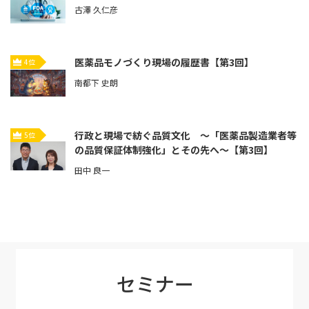
古澤 久仁彦
医薬品モノづくり現場の履歴書【第3回】
4位
南都下 史朗
行政と現場で紡ぐ品質文化 ～「医薬品製造業者等
5位
の品質保証体制強化」とその先へ～【第3回】
田中 良一
セミナー