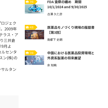
FDA 査察の纏め 期間
3位
10/1/2024 and 9/30/2025
古澤 久仁彦
プロジェク
医薬品モノづくり現場の履歴書
4位
。2009年
【第3回】
ステラス・ア
より三井倉
南都下 史朗
年9月よ
カルセンタ
中国における医薬品投資環境と
5位
ン(株)の
外資系製薬の将来展望
余 知暁
ンサルタン