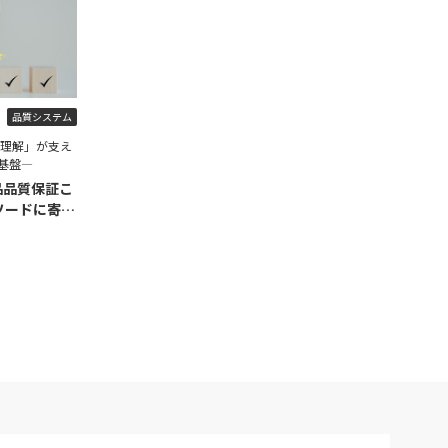
品質システム
程理解」が支え
基盤―
品品質保証こ
ソードに寄せ