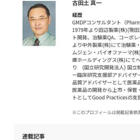
古田土 真一
経歴
GMDPコンサルタント（Pharmaceut
1979年より田辺製薬(株)(
ト開発、治験薬QA、コーポレー
より中外製薬(株)にて治験薬
ムジェン・バイオファーマ(株)に
庫ホールディングス(株)にて
り (国立研究開発法人) 国
ー臨床研究支援部アドバイザー
品質アドバイザーとして医薬
医薬品の開発から上市・保管
トとしてGood Practices
※このプロフィールは掲載記事執
連載記事