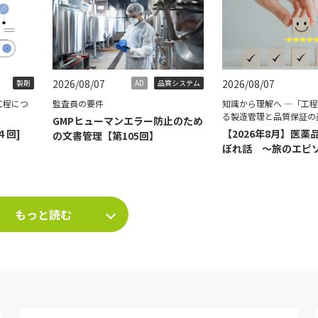
2026/08/07
2026/08/07
製剤
AD
品質システム
工程につ
監査員の要件
知識から理解へ ―「工
る製造管理と品質保証の
GMPヒューマンエラー防止のため
４回]
【2026年8月】医薬
の文書管理【第105回】
ぼれ話 ～旅のエピ
て～
もっと読む