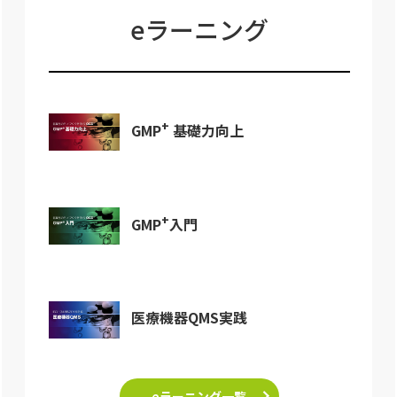
eラーニング
+
GMP
基礎力向上
+
GMP
入門
医療機器QMS実践
eラーニング一覧