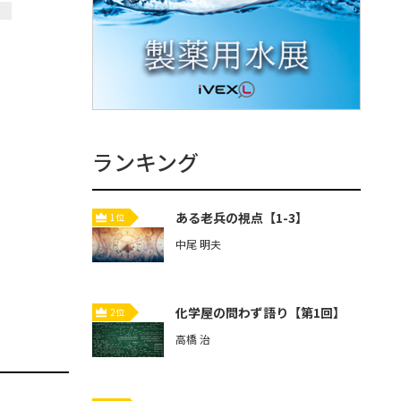
ランキング
ある老兵の視点【1-3】
1位
中尾 明夫
化学屋の問わず語り【第1回】
2位
高橋 治