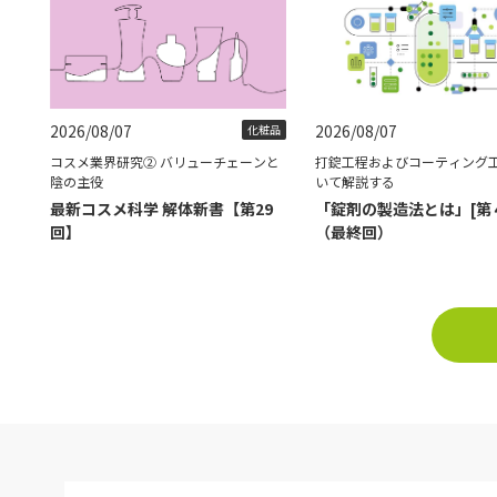
2026/08/07
2026/08/07
化粧品
コスメ業界研究② バリューチェーンと
打錠工程およびコーティング
陰の主役
いて解説する
最新コスメ科学 解体新書【第29
「錠剤の製造法とは」[第
回】
（最終回）