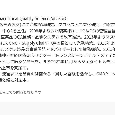
ical Quality Science Advisor）
現田辺三菱製薬)にて合成探索研究、プロセス・工業化研究、CMC
トQAを歴任。2008年より武州製薬(株)にてQA/QCの管理監督
・医薬品のQA業務・品質システムを改革推進。2013年よりア
てCMC・Supply Chain・QAの長として業務構築。2015年
ヘルスケア製品の事業開発アドバイザーとして業務構築。2015
立精神・神経医療研究センター／トランスレーショナル・メディ
として医薬品開発を、また2022年11月からジェダイトメディス
品上市を支援中。
・流通までを品質の側面から一貫した経験を活かし、GMDPコ
の支援依頼に対応中。
筆時点での内容となります