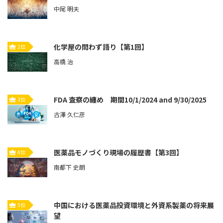
中尾 明夫
化学屋の問わず語り【第1回】
2位
高橋 治
FDA 査察の纏め 期間10/1/2024 and 9/30/2025
3位
古澤 久仁彦
医薬品モノづくり現場の履歴書【第3回】
4位
南都下 史朗
中国における医薬品投資環境と外資系製薬の将来展
5位
望