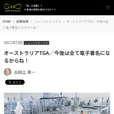
「知」を結集して
お客様の課題を解決するサイト
HOME
記事検索
ニューストピックス
オーストラリアTGA／今後は全
て電子署名になるからね！
2017/07/05
ニューストピックス
オーストラリアTGA／今後は全て電子署名にな
るからね！
古田土 真一