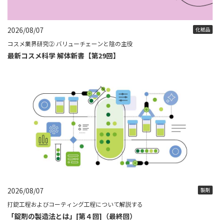
2026/08/07
化粧品
コスメ業界研究② バリューチェーンと陰の主役
最新コスメ科学 解体新書【第29回】
2026/08/07
製剤
打錠工程およびコーティング工程について解説する
「錠剤の製造法とは」[第４回]（最終回）