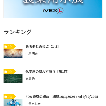
ランキング
ある老兵の視点【1-3】
1位
中尾 明夫
化学屋の問わず語り【第1回】
2位
高橋 治
FDA 査察の纏め 期間10/1/2024 and 9/30/2025
3位
古澤 久仁彦