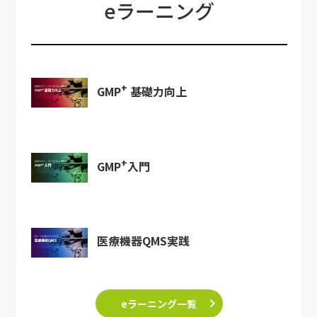
eラーニング
+
GMP
基礎力向上
+
GMP
入門
医療機器QMS実践
eラーニング一覧