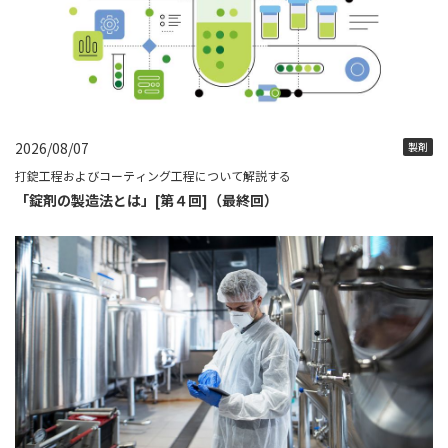
2026/08/07
製剤
打錠工程およびコーティング工程について解説する
「錠剤の製造法とは」[第４回]（最終回）