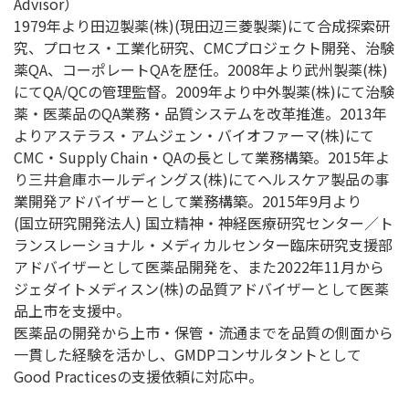
Advisor）
1979年より田辺製薬(株)(現田辺三菱製薬)にて合成探索研
究、プロセス・工業化研究、CMCプロジェクト開発、治験
薬QA、コーポレートQAを歴任。2008年より武州製薬(株)
にてQA/QCの管理監督。2009年より中外製薬(株)にて治験
薬・医薬品のQA業務・品質システムを改革推進。2013年
よりアステラス・アムジェン・バイオファーマ(株)にて
CMC・Supply Chain・QAの長として業務構築。2015年よ
り三井倉庫ホールディングス(株)にてヘルスケア製品の事
業開発アドバイザーとして業務構築。2015年9月より
(国立研究開発法人) 国立精神・神経医療研究センター／ト
ランスレーショナル・メディカルセンター臨床研究支援部
アドバイザーとして医薬品開発を、また2022年11月から
ジェダイトメディスン(株)の品質アドバイザーとして医薬
品上市を支援中。
医薬品の開発から上市・保管・流通までを品質の側面から
一貫した経験を活かし、GMDPコンサルタントとして
Good Practicesの支援依頼に対応中。