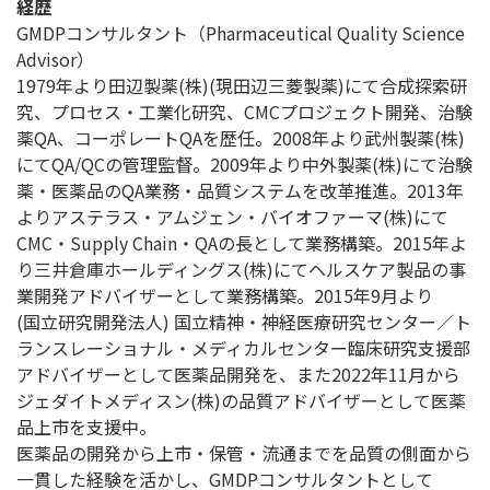
経歴
GMDPコンサルタント（Pharmaceutical Quality Science
Advisor）
1979年より田辺製薬(株)(現田辺三菱製薬)にて合成探索研
究、プロセス・工業化研究、CMCプロジェクト開発、治験
薬QA、コーポレートQAを歴任。2008年より武州製薬(株)
にてQA/QCの管理監督。2009年より中外製薬(株)にて治験
薬・医薬品のQA業務・品質システムを改革推進。2013年
よりアステラス・アムジェン・バイオファーマ(株)にて
CMC・Supply Chain・QAの長として業務構築。2015年よ
り三井倉庫ホールディングス(株)にてヘルスケア製品の事
業開発アドバイザーとして業務構築。2015年9月より
(国立研究開発法人) 国立精神・神経医療研究センター／ト
ランスレーショナル・メディカルセンター臨床研究支援部
アドバイザーとして医薬品開発を、また2022年11月から
ジェダイトメディスン(株)の品質アドバイザーとして医薬
品上市を支援中。
医薬品の開発から上市・保管・流通までを品質の側面から
一貫した経験を活かし、GMDPコンサルタントとして