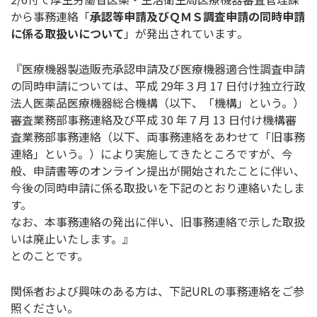
から事務連絡「
承認等申請及びＱＭ
Ｓ調査申請の同時申請
に係る取扱いについて
」が発出されています
。
『
医療機器製造販売承認申請及び医療機器適合性調査申請
の同時申請
については、平成 29年３月 17 日付け独立行政
法人医薬品医療機器総合機構（以下、「機構」
という。）
審査業務部事務連絡及び平成 30 年７月 13 日付け機構審
査業務部事務連絡（以下、両事務連絡をあわせて「
旧事務
連絡」という。）により実施してきたところですが、今
般、
申請書等のオンライン提出が開始されたことに伴い、
今後の同時申請に係る取扱いを下記のとおり連絡いたしま
す。
なお、本事務連絡の発出に伴い、
旧事務連絡で示した取扱
いは廃止いたします。』
とのことです。
関係者および興味のある方は、下記URLの事務連絡をご参
照くだ
さい。