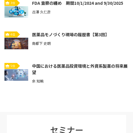
FDA 査察の纏め 期間10/1/2024 and 9/30/2025
3位
古澤 久仁彦
医薬品モノづくり現場の履歴書【第3回】
4位
南都下 史朗
中国における医薬品投資環境と外資系製薬の将来展
5位
望
余 知暁
セミナー