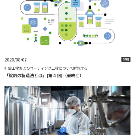
2026/08/07
製剤
打錠工程およびコーティング工程について解説する
「錠剤の製造法とは」[第４回]（最終回）