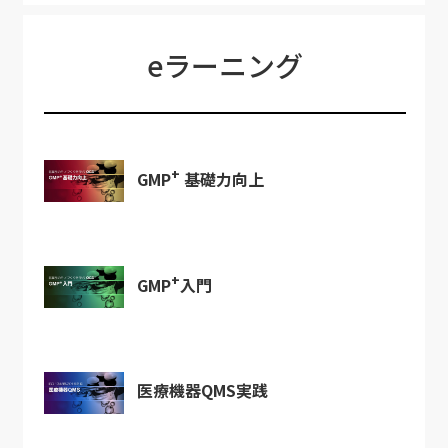
eラーニング
+
GMP
基礎力向上
+
GMP
入門
医療機器QMS実践