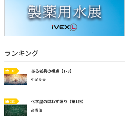
ランキング
ある老兵の視点【1-3】
1位
中尾 明夫
化学屋の問わず語り【第1回】
2位
高橋 治