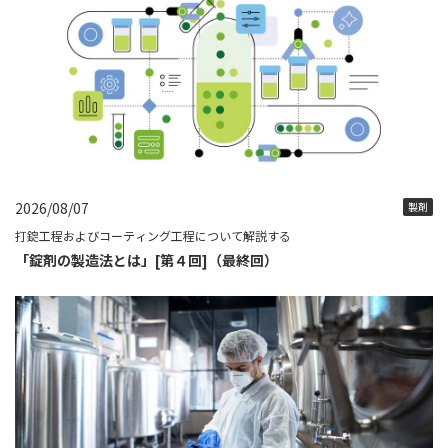
2026/08/07
製剤
打錠工程およびコーティング工程について解説する
「錠剤の製造法とは」[第４回]（最終回）