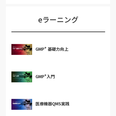
eラーニング
+
GMP
基礎力向上
+
GMP
入門
医療機器QMS実践