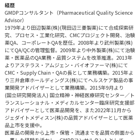
経歴
GMDPコンサルタント（Pharmaceutical Quality Science
Advisor）
1979年より田辺製薬(株)(現田辺三菱製薬)にて合成探索研
究、プロセス・工業化研究、CMCプロジェクト開発、治験
薬QA、コーポレートQAを歴任。2008年より武州製薬(株)
にてQA/QCの管理監督。2009年より中外製薬(株)にて治験
薬・医薬品のQA業務・品質システムを改革推進。2013年
よりアステラス・アムジェン・バイオファーマ(株)にて
CMC・Supply Chain・QAの長として業務構築。2015年よ
り三井倉庫ホールディングス(株)にてヘルスケア製品の事
業開発アドバイザーとして業務構築。2015年9月より
(国立研究開発法人) 国立精神・神経医療研究センター／ト
ランスレーショナル・メディカルセンター臨床研究支援部
アドバイザーとして医薬品開発を、また2022年11月から
ジェダイトメディスン(株)の品質アドバイザーとして医薬
品上市を支援中。
医薬品の開発から上市・保管・流通までを品質の側面から