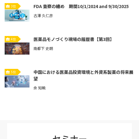
FDA 査察の纏め 期間10/1/2024 and 9/30/2025
3位
古澤 久仁彦
医薬品モノづくり現場の履歴書【第3回】
4位
南都下 史朗
中国における医薬品投資環境と外資系製薬の将来展
5位
望
余 知暁
セミナー