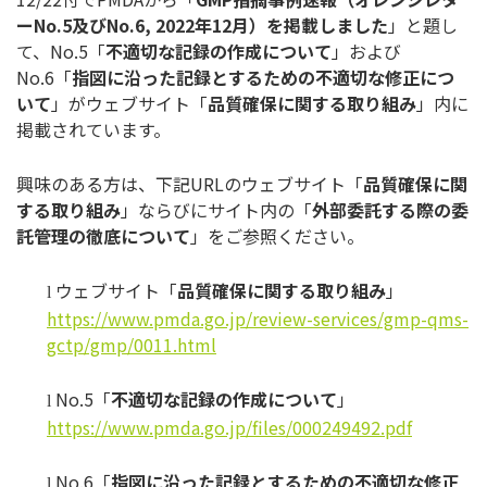
ー
No.5
及び
No.6, 2022
年
12
月）を掲載しました
」と題し
て、No.5「
不適切
な記録の作成について
」および
No.6「
指図に沿った記録とする
ための不適切な修正につ
いて
」がウェブサイト「
品質確保に関する
取り組み
」内に
掲載されています。
興味のある方は、下記URLのウェブサイト「
品質確保に関
する取
り組み
」ならびにサイト内の「
外部委託する際の委
託管理の徹底に
ついて
」をご参照ください。
ウェブサイト「
品質確保に関する取り組み
」
l
https://www.pmda.go.jp/review-
services/gmp-qms-
gctp/gmp/
0011.html
No.5「
不適切な記録の作成について
」
l
https://www.pmda.go.jp/files/
000249492.pdf
No.6「
指図に沿った記録とするための不適切な修正
l