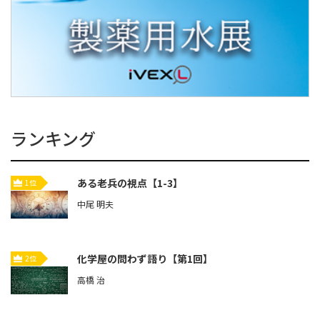
ランキング
ある老兵の視点【1-3】
1位
中尾 明夫
化学屋の問わず語り【第1回】
2位
高橋 治