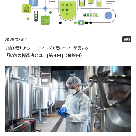
2026/08/07
製剤
打錠工程およびコーティング工程について解説する
「錠剤の製造法とは」[第４回]（最終回）