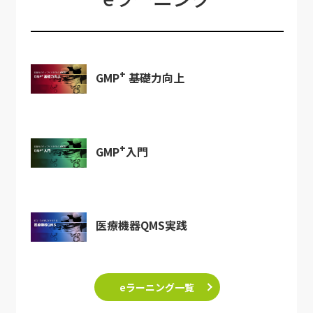
+
GMP
基礎力向上
+
GMP
入門
医療機器QMS実践
eラーニング一覧