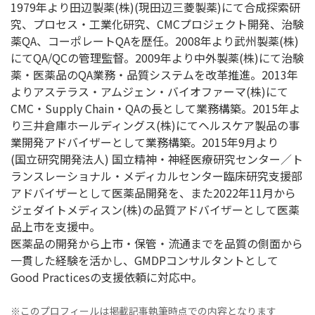
1979年より田辺製薬(株)(現田辺三菱製薬)にて合成探索研
究、プロセス・工業化研究、CMCプロジェクト開発、治験
薬QA、コーポレートQAを歴任。2008年より武州製薬(株)
にてQA/QCの管理監督。2009年より中外製薬(株)にて治験
薬・医薬品のQA業務・品質システムを改革推進。2013年
よりアステラス・アムジェン・バイオファーマ(株)にて
CMC・Supply Chain・QAの長として業務構築。2015年よ
り三井倉庫ホールディングス(株)にてヘルスケア製品の事
業開発アドバイザーとして業務構築。2015年9月より
(国立研究開発法人) 国立精神・神経医療研究センター／ト
ランスレーショナル・メディカルセンター臨床研究支援部
アドバイザーとして医薬品開発を、また2022年11月から
ジェダイトメディスン(株)の品質アドバイザーとして医薬
品上市を支援中。
医薬品の開発から上市・保管・流通までを品質の側面から
一貫した経験を活かし、GMDPコンサルタントとして
Good Practicesの支援依頼に対応中。
※このプロフィールは掲載記事執筆時点での内容となります