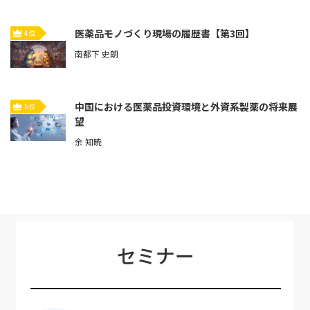
医薬品モノづくり現場の履歴書【第3回】
4位
南都下 史朗
中国における医薬品投資環境と外資系製薬の将来展
5位
望
余 知暁
セミナー