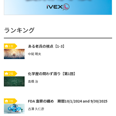
ランキング
ある老兵の視点【1-3】
1位
中尾 明夫
化学屋の問わず語り【第1回】
2位
高橋 治
FDA 査察の纏め 期間10/1/2024 and 9/30/2025
3位
古澤 久仁彦