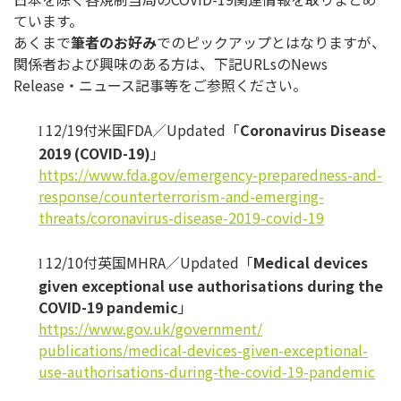
て
います。
あくまで
筆者のお好み
でのピックアップとはなりますが、
関係者および興味のある方は、下記URLsのNews
Release・ニュース記事等をご参照ください。
12/19付米国FDA／Updated「
Coronaviru
s Disease
l
2019 (COVID-19)
」
https://www.fda.gov/emergency-
preparedness-and-
response/
counterterrorism-and-emerging-
threats/coronavirus-disease-
2019-covid-19
12/10付英国MHRA／Updated「
Medical devices
l
given exceptional use authorisations during the
COVID-19 pandemic
」
https://www.gov.uk/government/
publications/medical-devices-
given-exceptional-
use-
authorisations-during-the-
covid-19-pandemic