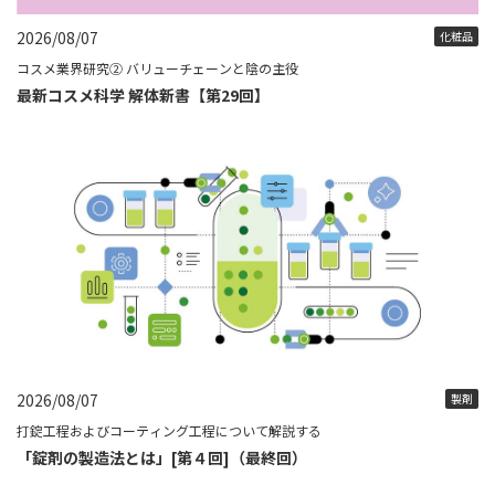
2026/08/07
化粧品
コスメ業界研究② バリューチェーンと陰の主役
最新コスメ科学 解体新書【第29回】
2026/08/07
製剤
打錠工程およびコーティング工程について解説する
「錠剤の製造法とは」[第４回]（最終回）