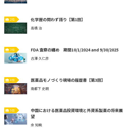
化学屋の問わず語り【第1回】
2位
高橋 治
FDA 査察の纏め 期間10/1/2024 and 9/30/2025
3位
古澤 久仁彦
医薬品モノづくり現場の履歴書【第3回】
4位
南都下 史朗
中国における医薬品投資環境と外資系製薬の将来展
5位
望
余 知暁