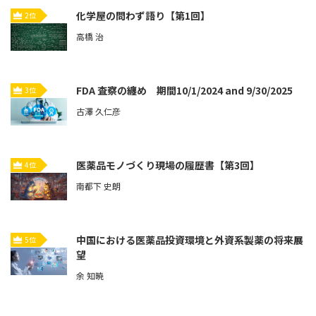
化学屋の問わず語り【第1回】
2位
高橋 治
FDA 査察の纏め 期間10/1/2024 and 9/30/2025
3位
古澤 久仁彦
医薬品モノづくり現場の履歴書【第3回】
4位
南都下 史朗
中国における医薬品投資環境と外資系製薬の将来展
5位
望
余 知暁