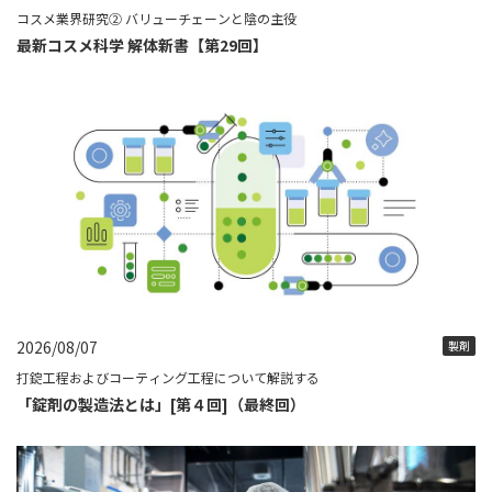
コスメ業界研究② バリューチェーンと陰の主役
最新コスメ科学 解体新書【第29回】
2026/08/07
製剤
打錠工程およびコーティング工程について解説する
「錠剤の製造法とは」[第４回]（最終回）