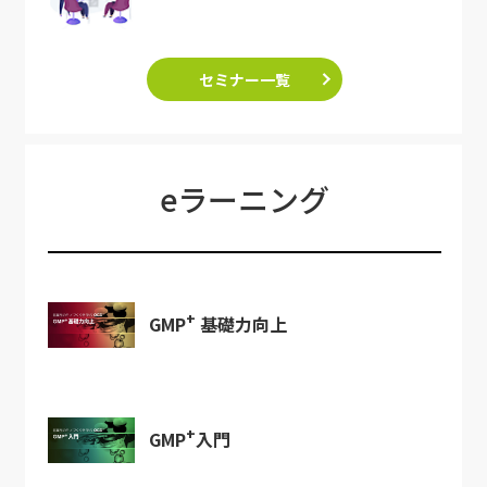
セミナー一覧
eラーニング
+
GMP
基礎力向上
+
GMP
入門