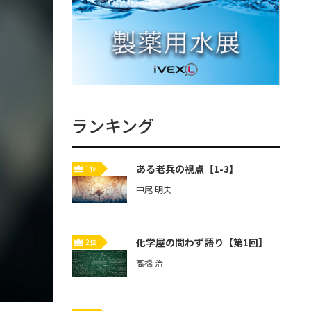
ランキング
ある老兵の視点【1-3】
1位
中尾 明夫
化学屋の問わず語り【第1回】
2位
高橋 治