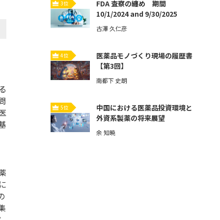
FDA 査察の纏め 期間
3位
10/1/2024 and 9/30/2025
古澤 久仁彦
医薬品モノづくり現場の履歴書
4位
【第3回】
南都下 史朗
る
問
中国における医薬品投資環境と
5位
医
外資系製薬の将来展望
基
余 知暁
薬
に
の
集
率