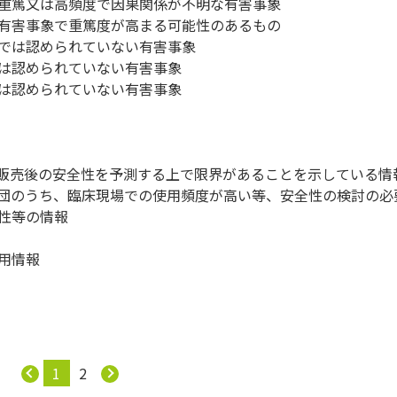
重篤又は高頻度で因果関係が不明な有害事象
有害事象で重篤度が高まる可能性のあるもの
では認められていない有害事象
は認められていない有害事象
は認められていない有害事象
販売後の安全性を予測する上で限界があることを示している情
団のうち、臨床現場での使用頻度が高い等、安全性の検討の必
性等の情報
用情報
1
2