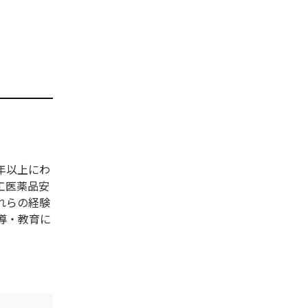
年以上にわ
工医薬品安
れらの経験
導・教育に