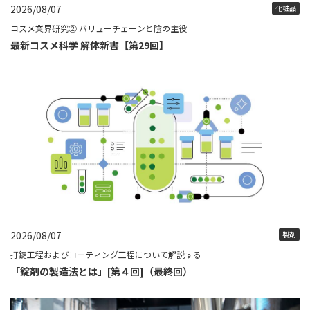
2026/08/07
化粧品
コスメ業界研究② バリューチェーンと陰の主役
最新コスメ科学 解体新書【第29回】
2026/08/07
製剤
打錠工程およびコーティング工程について解説する
「錠剤の製造法とは」[第４回]（最終回）