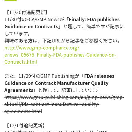
【11/30付追記更新】
11/30付のECA/GMP Newsが「
Finally: FDA publishes
Guidance on Contracts
」と題して、簡単ですが記事に
しています。
興味のある方は、下記URLから記事をご参照ください。
http://www.gmp-compliance.org/
enews_05676_Finally-FDA-
publishes-Guidance-on-
Contracts.html
また、11/29付のGMP Publishingが「
FDA releases
Guidance on Contract Manufacturer Quality
Agreements
」と題して、記事にしています。
https://www.gmp-publishing.
com/en/gmp-news/gmp-
aktuell/
fda-contract-manufacturer-
quality-
agreements.html
【12/1付追記更新】