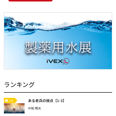
ランキング
ある老兵の視点【1-3】
1位
中尾 明夫