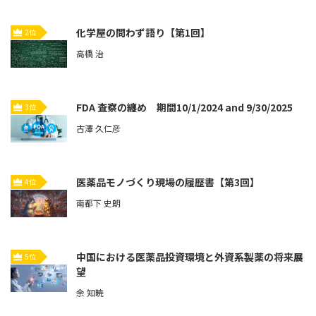
化学屋の問わず語り【第1回】
2位
高橋 治
FDA 査察の纏め 期間10/1/2024 and 9/30/2025
3位
古澤 久仁彦
医薬品モノづくり現場の履歴書【第3回】
4位
南都下 史朗
中国における医薬品投資環境と外資系製薬の将来展
5位
望
余 知暁