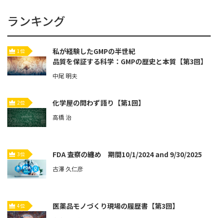
ランキング
私が経験したGMPの半世紀
1位
品質を保証する科学：GMPの歴史と本質【第3回】
中尾 明夫
化学屋の問わず語り【第1回】
2位
高橋 治
FDA 査察の纏め 期間10/1/2024 and 9/30/2025
3位
古澤 久仁彦
医薬品モノづくり現場の履歴書【第3回】
4位