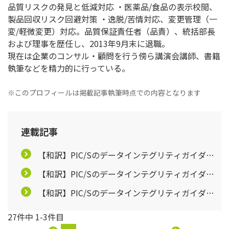
品質リスクの発見と低減対応 ・医薬品/食品の表示校閲、
製品回収リスク回避対策 ・逸脱/苦情対応、変更管理（一
変/軽微変更）対応。品質保証責任者（品責）、統括部長
および理事を歴任し、2013年9月末に退職。
現在は企業のコンサル・顧問を行う傍ら講演会講師、書籍
執筆などを精力的に行っている。
※このプロフィールは掲載記事執筆時点での内容となります
連載記事
【和訳】PIC/Sのデータインテグリティガイダン
ス【第1回】
【和訳】PIC/Sのデータインテグリティガイダン
ス【第2回】
【和訳】PIC/Sのデータインテグリティガイダン
ス【第3回】
27件中 1-3件目