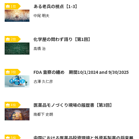
ある老兵の視点【1-3】
1位
中尾 明夫
化学屋の問わず語り【第1回】
2位
高橋 治
FDA 査察の纏め 期間10/1/2024 and 9/30/2025
3位
古澤 久仁彦
医薬品モノづくり現場の履歴書【第3回】
4位
南都下 史朗
中国における医薬品投資環境と外資系製薬の将来展
5位