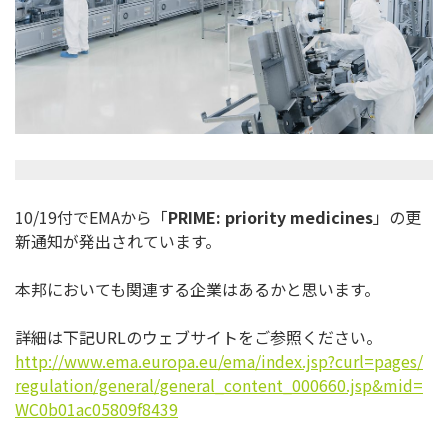
10/19付でEMAから「
PRIME: priority medicines
」の更
新通知が発出されています。
本邦においても関連する企業はあるかと思います。
詳細は下記URLのウェブサイトをご参照ください。
http://www.ema.europa.eu/ema/
index.jsp?curl=pages/
regulation/general/general_
content_000660.jsp&mid=
WC0b01ac05809f8439