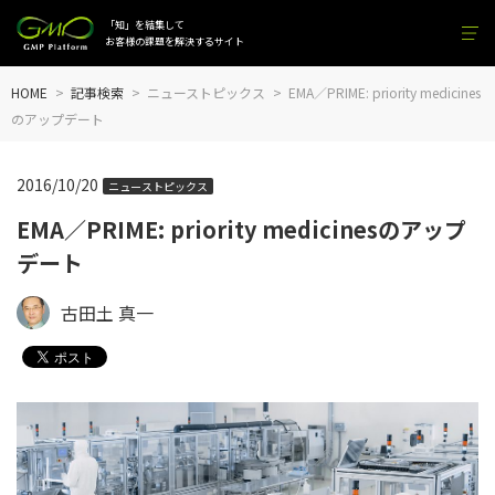
「知」を結集して
お客様の課題を解決するサイト
HOME
記事検索
ニューストピックス
EMA／PRIME: priority medicines
のアップデート
2016/10/20
ニューストピックス
EMA／PRIME: priority medicinesのアップ
デート
古田土 真一