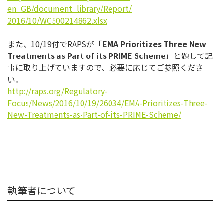
en_GB/document_library/Report/
2016/10/WC500214862.xlsx
また、10/19付でRAPSが「
EMA Prioritizes Three New
Treatments as Part of its PRIME Scheme
」と題して記
事に取り上げていますので、
必要に応じてご参照くださ
い。
http://raps.org/Regulatory-
Focus/News/2016/10/19/26034/
EMA-Prioritizes-Three-
New-
Treatments-as-Part-of-its-
PRIME-Scheme/
執筆者について