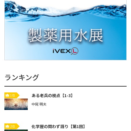
ランキング
ある老兵の視点【1-3】
1位
中尾 明夫
化学屋の問わず語り【第1回】
2位