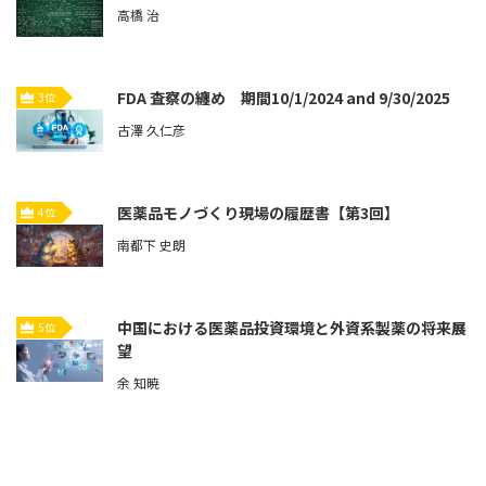
高橋 治
FDA 査察の纏め 期間10/1/2024 and 9/30/2025
3位
古澤 久仁彦
医薬品モノづくり現場の履歴書【第3回】
4位
南都下 史朗
中国における医薬品投資環境と外資系製薬の将来展
5位
望
余 知暁