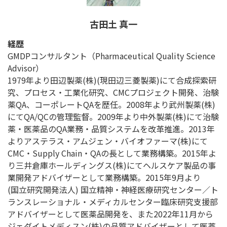
古田土 真一
経歴
GMDPコンサルタント（Pharmaceutical Quality Science
Advisor）
1979年より田辺製薬(株)(現田辺三菱製薬)にて合成探索研
究、プロセス・工業化研究、CMCプロジェクト開発、治験
薬QA、コーポレートQAを歴任。2008年より武州製薬(株)
にてQA/QCの管理監督。2009年より中外製薬(株)にて治験
薬・医薬品のQA業務・品質システムを改革推進。2013年
よりアステラス・アムジェン・バイオファーマ(株)にて
CMC・Supply Chain・QAの長として業務構築。2015年よ
り三井倉庫ホールディングス(株)にてヘルスケア製品の事
業開発アドバイザーとして業務構築。2015年9月より
(国立研究開発法人) 国立精神・神経医療研究センター／ト
ランスレーショナル・メディカルセンター臨床研究支援部
アドバイザーとして医薬品開発を、また2022年11月から
ジェダイトメディスン(株)の品質アドバイザーとして医薬