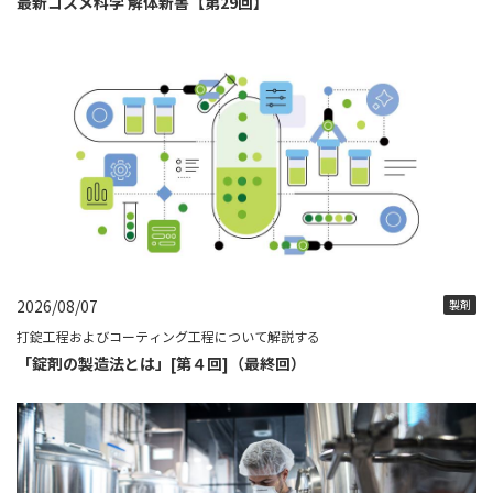
最新コスメ科学 解体新書【第29回】
2026/08/07
製剤
打錠工程およびコーティング工程について解説する
「錠剤の製造法とは」[第４回]（最終回）